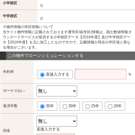
小学校区
()
中学校区
()
※物件情報の学区情報について
当サイト物件情報に記載されております通学区域(学区)情報は、国土数値情報ダ
ウンロードサービスが提供する小学校区データ【2016年度】及び中学校区デー
タ【2016年度】を元に加工したものですので、記載情報が現在の学区域と異な
る場合がございます。
この物件でローンシミュレーションする
年利率
直接入力する
％
ボーナス払い
返済年数
35年
30年
25年
20年
直接入力する
頭金