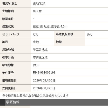
現況/引渡し
更地/相談
土地権利
所有権
-
建築条件
接道状況
接道: 南 私道 道路幅: 4.5ｍ
セットバック
なし
私道負担面積
あり
地目
宅地
地勢
用途地域
準工業地域
都市計画
市街化区域
取引態様
仲介
RHS-991009198
物件番号
情報更新日
2026年08月06日
次回更新日
2026年08月20日
※各種情報と差異がある場合は現況優先となります
学区情報