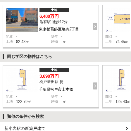
土地
6,480万円
亀有駅 徒歩12分
東京都葛飾区亀有2丁目
-
-
-
間取
築年
間取
土地
82.43㎡
建物
-㎡
土地
74.45㎡
同じ学区の物件はこちら
土地
3,690万円
松戸新田駅 徒歩13分
千葉県松戸市上本郷
-
-
-
間取
築年
間取
土地
122.79㎡
建物
-㎡
土地
125.43㎡
類似の条件から検索
新小岩駅の新築戸建て