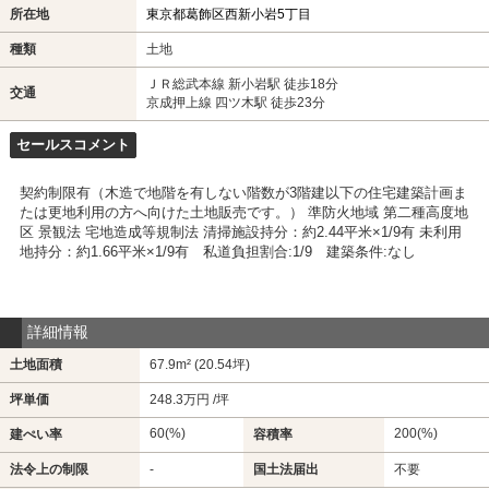
所在地
東京都葛飾区西新小岩5丁目
種類
土地
ＪＲ総武本線 新小岩駅 徒歩18分
交通
京成押上線 四ツ木駅 徒歩23分
セールスコメント
契約制限有（木造で地階を有しない階数が3階建以下の住宅建築計画ま
たは更地利用の方へ向けた土地販売です。） 準防火地域 第二種高度地
区 景観法 宅地造成等規制法 清掃施設持分：約2.44平米×1/9有 未利用
地持分：約1.66平米×1/9有 私道負担割合:1/9 建築条件:なし
詳細情報
土地面積
67.9m² (20.54坪)
坪単価
248.3万円 /坪
60(%)
200(%)
建ぺい率
容積率
法令上の制限
-
国土法届出
不要