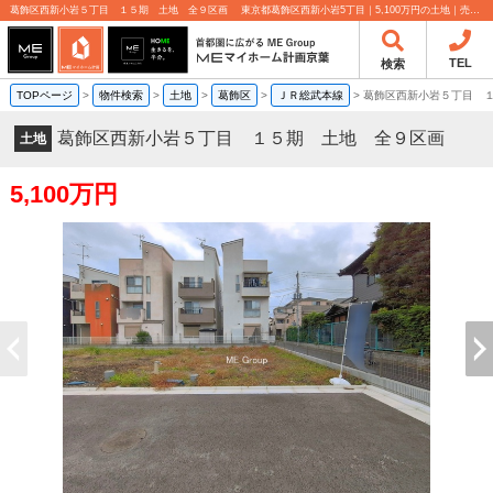
葛飾区西新小岩５丁目 １５期 土地 全９区画 東京都葛飾区西新小岩5丁目｜5,100万円の土地｜売地や分譲地情報｜MEマイホーム計画京葉株式会社
TEL
検索
TOPページ
>
物件検索
>
土地
>
葛飾区
>
ＪＲ総武本線
>
葛飾区西新小岩５丁目 
葛飾区西新小岩５丁目 １５期 土地 全９区画
土地
5,100万円