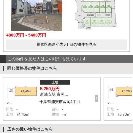
4800万円～5400万円
葛飾区西新小岩5丁目の物件を見る
この物件を見た人はこの物件も見ています
同じ価格帯の物件はこちら
土地
5,250万円
新浦安駅 富岡第一児童公園 バス5分 停歩4分
千葉県浦安市富岡4丁目
-
-
-
間取
築年
間取
土地
74.45㎡
建物
-㎡
土地
73.70㎡
広さの近い物件はこちら