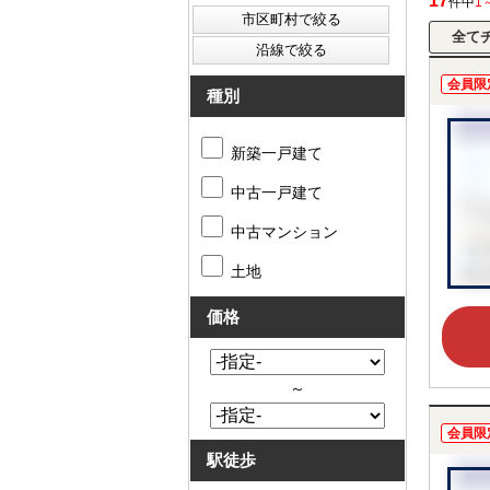
17
件中
1
会員限
種別
新築一戸建て
中古一戸建て
中古マンション
土地
価格
～
会員限
駅徒歩