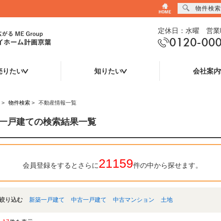
物件検索
定休日：水曜 営業時
0120-00
売りたい
知りたい
会社案内
>
物件検索
>
不動産情報一覧
一戸建ての検索結果一覧
21159
会員登録をするとさらに
件の中から探せます。
絞り込む
新築一戸建て
中古一戸建て
中古マンション
土地