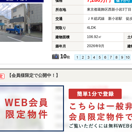
7,280万円
価格
値下がり
東京都葛飾区西新小岩3丁目
所在地
ＪＲ総武線 新小岩駅 徒歩
交通
4LDK
間取り
106.92㎡
建物面積
土
2026年9月
築年月
建
10
枚
【会員様限定で公開中！】
定