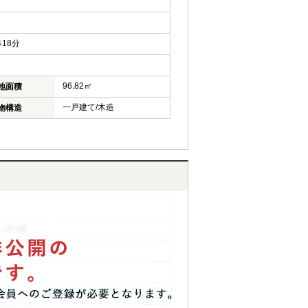
18分
96.82㎡
地面積
一戸建て/木造
物構造