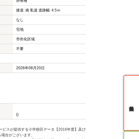
所有権
接道: 南 私道 道路幅: 4.5ｍ
なし
宅地
市街化区域
不要
2026年08月20日
無料会員登録
()
ービスが提供する小学校区データ【2016年度】及び
る場合がございます。