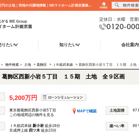
物件検索
葛飾区西新小岩５丁目 １５期 土地 全９区画 東京都葛飾区西新小岩5丁目｜5,200万円の土地｜売地や分譲地情報｜MEマイホーム計画京葉株式会社
定休日：水曜 営業時
0120-00
売りたい
知りたい
会社案内
>
>
>
>
物件検索
>
土地
葛飾区
ＪＲ総武本線
葛飾区西新小岩５丁目 １５期 土
葛飾区西新小岩５丁目 １５期 土地 全９区画
5,200万円
東京都葛飾区西新小岩5丁目
67.
土地面積
MAPで確認
この地域周辺の物件を見る
ＪＲ総武本線
新小岩
徒歩18分
60
建ぺい率
京成押上線
四ツ木
徒歩23分