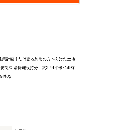
建築計画または更地利用の方へ向けた土地
制法 清掃施設持分：約2.44平米×1/9有
条件:なし