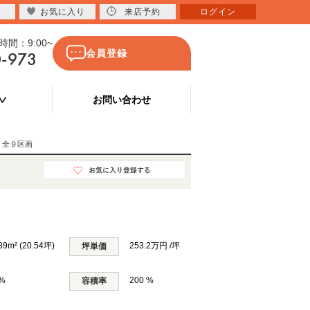
お気に入り
来店予約
ログイン
間：9:00~
0-973
会員登録
お問い合わせ
地 全９区画
89m² (20.54坪)
253.2万円 /坪
坪単価
 %
200 %
容積率