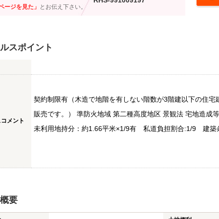
RHS-991009197
ページを見た」
とお伝え下さい。
ルスポイント
契約制限有（木造で地階を有しない階数が3階建以下の住宅
販売です。） 準防火地域 第二種高度地区 景観法 宅地造成等規
スコメント
未利用地持分：約1.66平米×1/9有 私道負担割合:1/9 建築
概要