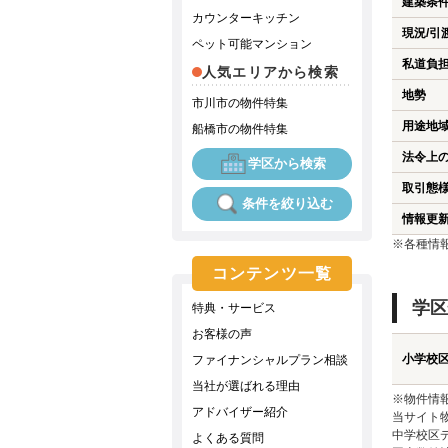
建築条
カウンターキッチン
現況/引
ペット可能マンション
私道負
人気エリアから検索
地勢
市川市の物件特集
用途地
船橋市の物件特集
法令上
学区から検索
取引態
条件を絞り込む
情報更
※各種情
コンテンツ一覧
学区
特典・サービス
お客様の声
小学校
ファイナンシャルプラン相談
当社が選ばれる理由
※物件情
アドバイザー紹介
当サイト
中学校区
よくある質問