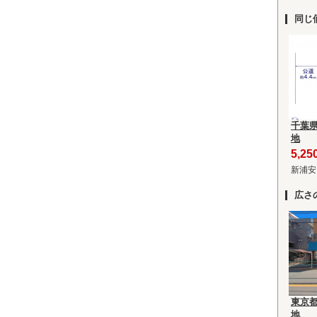
同じ
千葉
地
5,2
新浦安
広さ
東京
地