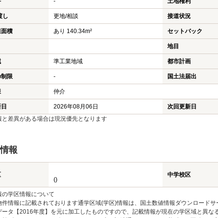
件
-
土地権利
渡し
更地/相談
接道状況
担面積
あり 140.34m²
セットバック
地目
域
準工業地域
都市計画
の制限
-
国土法届出
様
仲介
新日
2026年08月06日
次回更新日
報と差異がある場合は現況優先となります
情報
区
中学校区
()
報の学区情報について
物件情報に記載されております通学区域(学区)情報は、国土数値情報ダウンロードサ
データ【2016年度】を元に加工したものですので、記載情報が現在の学区域と異な