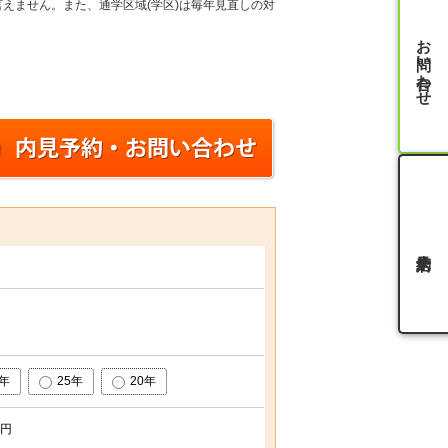
えません。また、通学区域(学区)は毎年見直しの対
お問い合わせ
0年
25年
20年
円