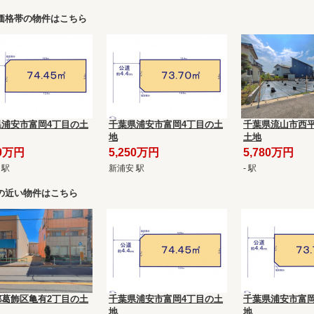
価格帯の物件はこちら
県浦安市富岡4丁目の土
千葉県浦安市富岡4丁目の土
千葉県流山市西平
地
土地
50万円
5,250万円
5,780万円
 駅
新浦安 駅
- 駅
の近い物件はこちら
都葛飾区亀有2丁目の土
千葉県浦安市富岡4丁目の土
千葉県浦安市富岡
地
地