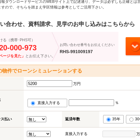
情報ダウンロードサービスのWEBサイト上で記述通り、データは必ずしも正確とは言
ますので、そちらを踏まえ学区情報は参考としてご活用下さい。
い合わせ、資料請求、見学のお申し込みはこちらから
ける（携帯･PHS可）
お問い合わせ番号をお伝えください
20-000-973
RHS-991009197
ページを見た」
とお伝え下さい。
の物件でローンシミュレーションする
万円
率
直接入力する
％
ナス払い
返済年数
35年
3
直接入力する
万