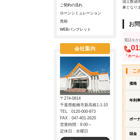
国土数値
ご契約の流れ
象となり
ローンシミュレーション
売却
お問
WEBパンフレット
電話をか
01
会社案内
「ホーム
こ
価格
〒274-0814
年利
千葉県船橋市新高根1-1-10
TEL : 0120-000-973
FAX : 047-401-2620
ボー
営業時間 : 9:00～
定休日 : 水曜日
頭金