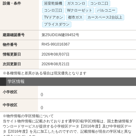
設備・条件
浴室乾燥機
ガスコンロ
コンロ二口
コンロ三口
Wクローゼット
バルコニー
TVドアホン
都市ガス
カースペース2台以上
プライスダウン
建築確認番号
第25UDI1W建09452号
RHS-991016367
物件番号
情報更新日
2026年08月07日
次回更新日
2026年08月21日
※各種情報と差異がある場合は現況優先となります
学区情報
小学校区
()
中学校区
()
※物件情報の学区情報について
当サイト物件情報に記載されております通学区域(学区)情報は、国土数値情報ダ
ウンロードサービスが提供する小学校区データ【2016年度】及び中学校区デー
タ【2016年度】を元に加工したものですので、記載情報が現在の学区域と異な