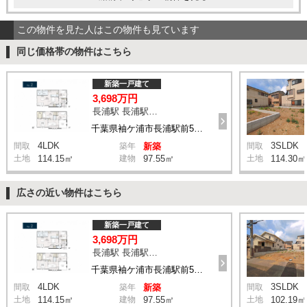
この物件を見た人はこの物件も見ています
同じ価格帯の物件はこちら
新築一戸建て
3,698万円
長浦駅 長浦駅前５丁目 バス4分 停歩6分
千葉県袖ケ浦市長浦駅前5丁目
4LDK
3SLDK
間取
築年
新築
間取
土地
114.15㎡
建物
97.55㎡
土地
114.30㎡
広さの近い物件はこちら
新築一戸建て
3,698万円
長浦駅 長浦駅前５丁目 バス4分 停歩6分
千葉県袖ケ浦市長浦駅前5丁目
4LDK
3SLDK
間取
築年
新築
間取
土地
114.15㎡
建物
97.55㎡
土地
102.19㎡