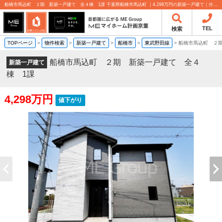
船橋市馬込町 ２期 新築一戸建て 全４棟 1課 千葉県船橋市馬込町 ｜4,298万円の新築一戸建て｜分譲住宅や新築物件｜MEマイホーム計画京葉株式会社
TEL
検索
TOPページ
>
物件検索
>
新築一戸建て
>
船橋市
>
東武野田線
>
船橋市馬込町 ２
船橋市馬込町 ２期 新築一戸建て 全４
新築一戸建て
棟 1課
4,298万円
値下がり