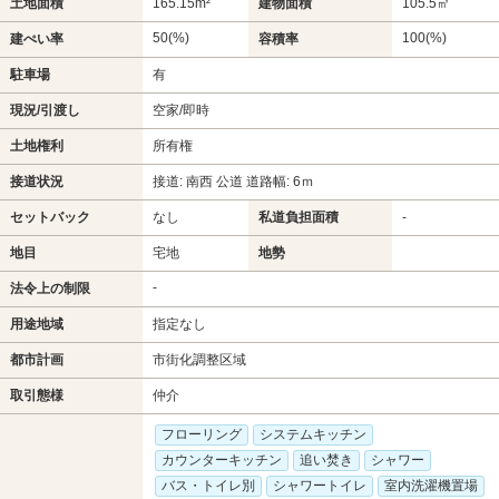
土地面積
165.15m²
建物面積
105.5㎡
50(%)
100(%)
建ぺい率
容積率
駐車場
有
現況/引渡し
空家/即時
土地権利
所有権
接道状況
接道: 南西 公道 道路幅: 6ｍ
セットバック
なし
私道負担面積
-
地目
宅地
地勢
-
法令上の制限
用途地域
指定なし
都市計画
市街化調整区域
取引態様
仲介
フローリング
システムキッチン
カウンターキッチン
追い焚き
シャワー
バス・トイレ別
シャワートイレ
室内洗濯機置場