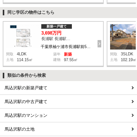
同じ学区の物件はこちら
新築一戸建て
3,698万円
長浦駅 長浦駅前５丁目 バス4分 停歩6分
千葉県袖ケ浦市長浦駅前5丁目
4LDK
3SLDK
間取
築年
新築
間取
土地
114.15㎡
建物
97.55㎡
土地
102.19㎡
類似の条件から検索
馬込沢駅の新築戸建て
馬込沢駅の中古戸建て
馬込沢駅のマンション
馬込沢駅の土地