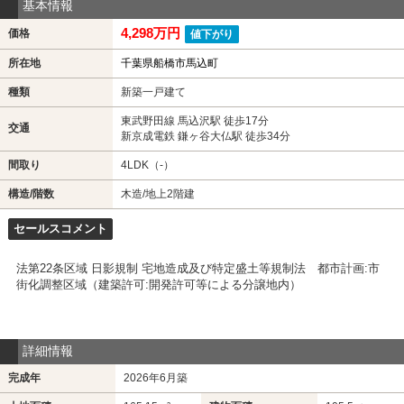
基本情報
4,298万円
価格
値下がり
所在地
千葉県船橋市馬込町
種類
新築一戸建て
東武野田線 馬込沢駅 徒歩17分
交通
新京成電鉄 鎌ヶ谷大仏駅 徒歩34分
間取り
4LDK（-）
構造/階数
木造/地上2階建
セールスコメント
法第22条区域 日影規制 宅地造成及び特定盛土等規制法 都市計画:市
街化調整区域（建築許可:開発許可等による分譲地内）
詳細情報
完成年
2026年6月築