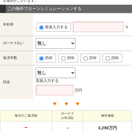
る場合がございます。
この物件でローンシミュレーションする
年利率
直接入力する
％
ボーナス払い
返済年数
35年
30年
25年
20年
直接入力する
頭金
万円
ボーナス
毎月のご返済額
物件価格
(×年2回)
－
－
4,298万円