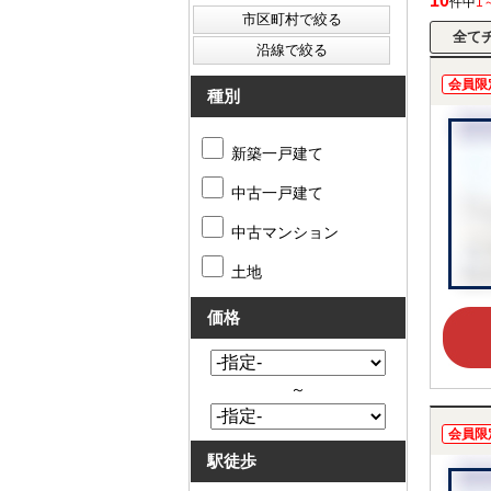
10
件中
1
会員限
種別
新築一戸建て
中古一戸建て
中古マンション
土地
価格
～
会員限
駅徒歩