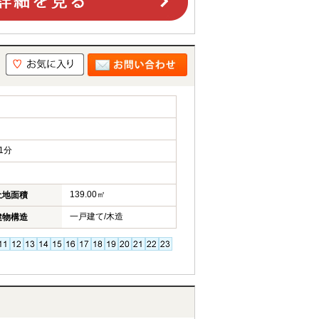
1分
139.00㎡
土地面積
一戸建て/木造
建物構造