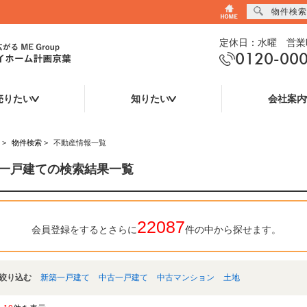
物件検索
定休日：水曜 営業時
0120-00
売りたい
知りたい
会社案内
>
物件検索
>
不動産情報一覧
一戸建ての検索結果一覧
22087
会員登録をするとさらに
件の中から探せます。
絞り込む
新築一戸建て
中古一戸建て
中古マンション
土地