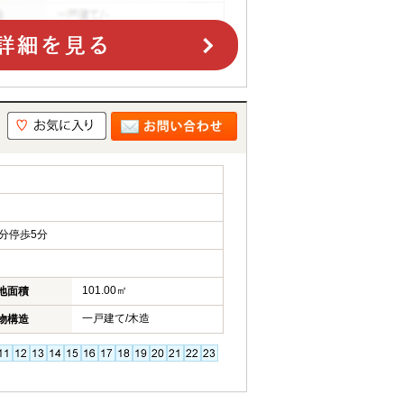
分停歩5分
101.00㎡
地面積
一戸建て/木造
物構造