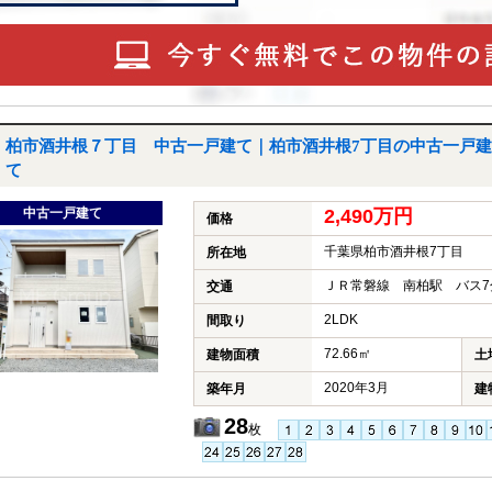
柏市酒井根７丁目 中古一戸建て｜柏市酒井根7丁目の中古一戸建
て
中古一戸建て
2,490万円
価格
千葉県柏市酒井根7丁目
所在地
ＪＲ常磐線 南柏駅 バス7
交通
2LDK
間取り
72.66㎡
建物面積
土
2020年3月
築年月
建
28
枚