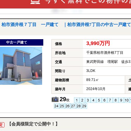
柏市酒井根７丁目 一戸建て ｜柏市酒井根7丁目の中古一戸建て
中古一戸建て
3,990万円
価格
千葉県柏市酒井根7丁目
所在地
東武野田線 増尾駅 徒歩3
交通
3LDK
間取り
89.71㎡
建物面積
2024年10月
築年月
29
枚
【会員様限定で公開中！】
定