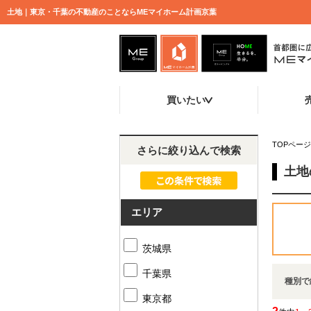
土地｜東京・千葉の不動産のことならMEマイホーム計画京葉
買いたい
TOPページ
さらに絞り込んで検索
土地
エリア
茨城県
千葉県
種別で
東京都