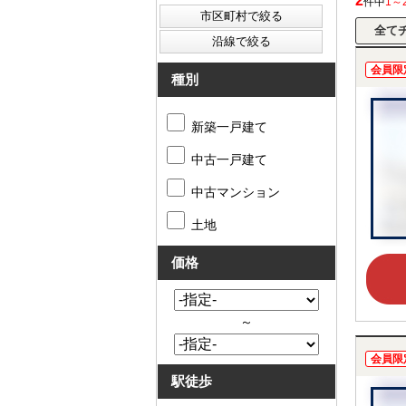
2
件中
1～
会員限
種別
新築一戸建て
中古一戸建て
中古マンション
土地
価格
～
会員限
駅徒歩