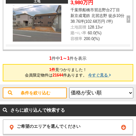
土地
3,980万円
千葉県船橋市習志野台2丁目
新京成電鉄 北習志野 徒歩10分
38.76坪(102.68万円 /坪)
土地面積
128.13㎡
建ぺい率
60.0(%)
容積率
200.0(%)
1
1～1
件中
件を表示
1件
見つかりました！
会員限定物件は
21644
件あります。
今すぐ見る
条件を絞り込む
さらに絞り込んで検索する
ご希望のエリアを選んでください