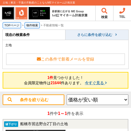
土地｜東京・千葉の不動産のことならMEマイホーム計画京葉
TEL
検索
TOPページ
>
物件検索
>
不動産情報一覧
現在の検索条件
さらに条件を絞り込む
土地
この条件で新着メールを登録
1件
見つかりました！
会員限定物件は
21644
件あります。
今すぐ見る
条件を絞り込む
1
1～1
件中
件を表示
船橋市習志野台2丁目の土地
値下がり