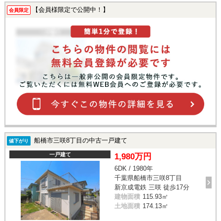
【会員様限定で公開中！】
会員限定
船橋市三咲8丁目の中古一戸建て
値下がり
一戸建て
1,980万円
6DK / 1980年
千葉県船橋市三咲8丁目
新京成電鉄 三咲 徒歩17分
建物面積
115.93㎡
土地面積
174.13㎡