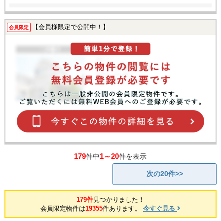
【会員様限定で公開中！】
会員限定
179
1～20
件中
件を表示
次の20件>>
179件
見つかりました！
会員限定物件は
19355
件あります。
今すぐ見る