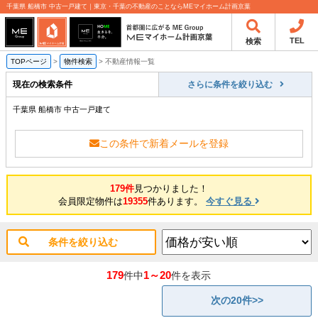
千葉県 船橋市 中古一戸建て｜東京・千葉の不動産のことならMEマイホーム計画京葉
TEL
検索
TOPページ
>
物件検索
>
不動産情報一覧
現在の検索条件
さらに条件を絞り込む
千葉県 船橋市 中古一戸建て
この条件で新着メールを登録
179件
見つかりました！
会員限定物件は
19355
件あります。
今すぐ見る
条件を絞り込む
179
1～20
件中
件を表示
次の20件>>