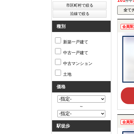
101
件中
種別
会員限
新築一戸建て
中古一戸建て
中古マンション
土地
価格
～
会員限
駅徒歩