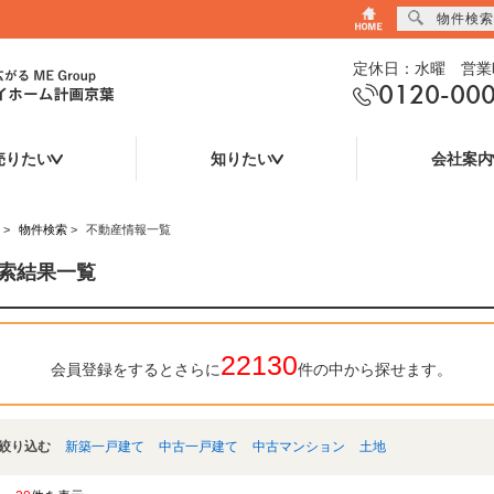
物件検索
定休日：水曜 営業時
0120-00
売りたい
知りたい
会社案内
>
物件検索
>
不動産情報一覧
索結果一覧
22130
会員登録をするとさらに
件の中から探せます。
絞り込む
新築一戸建て
中古一戸建て
中古マンション
土地