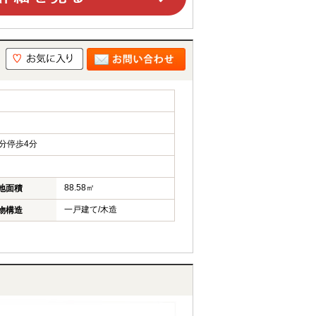
分停歩4分
88.58㎡
地面積
一戸建て/木造
物構造