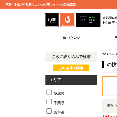
｜東京・千葉の不動産のことならMEマイホーム計画京葉
買いたい
TOPページ
さらに絞り込んで検索
の検
エリア
茨城県
千葉県
種別で
東京都