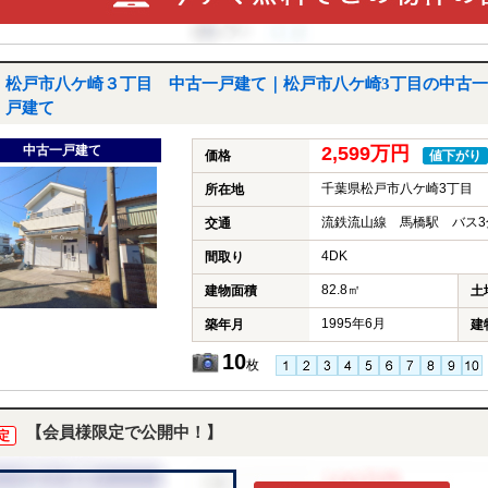
松戸市八ケ崎３丁目 中古一戸建て｜松戸市八ケ崎3丁目の中古一
戸建て
中古一戸建て
2,599万円
価格
値下がり
千葉県松戸市八ケ崎3丁目
所在地
流鉄流山線 馬橋駅 バス3
交通
4DK
間取り
82.8㎡
建物面積
土
1995年6月
築年月
建
10
枚
【会員様限定で公開中！】
定