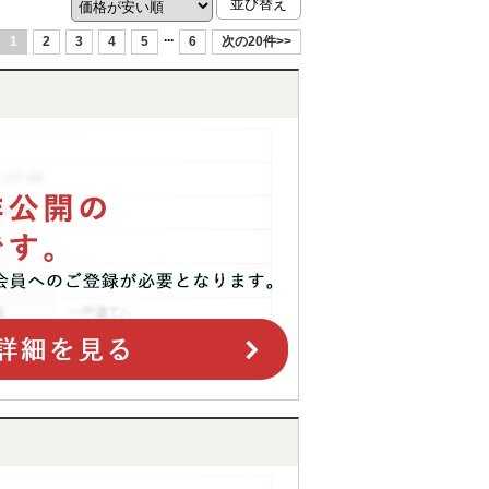
...
1
2
3
4
5
6
次の20件>>