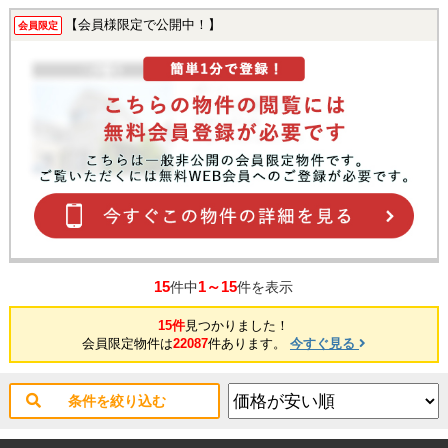
【会員様限定で公開中！】
会員限定
15
1～15
件中
件を表示
15件
見つかりました！
会員限定物件は
22087
件あります。
今すぐ見る
条件を絞り込む