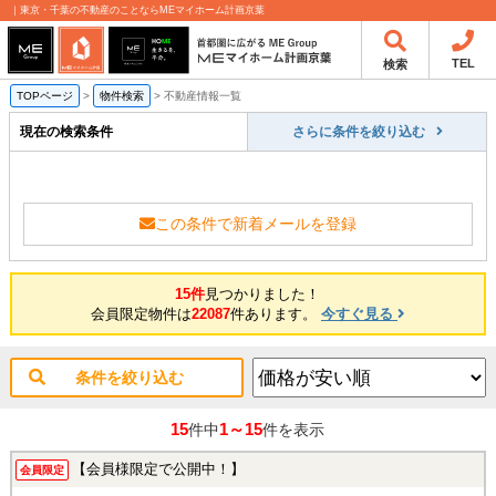
｜東京・千葉の不動産のことならMEマイホーム計画京葉
TEL
検索
TOPページ
>
物件検索
>
不動産情報一覧
現在の検索条件
さらに条件を絞り込む
この条件で新着メールを登録
15件
見つかりました！
会員限定物件は
22087
件あります。
今すぐ見る
条件を絞り込む
15
1～15
件中
件を表示
【会員様限定で公開中！】
会員限定