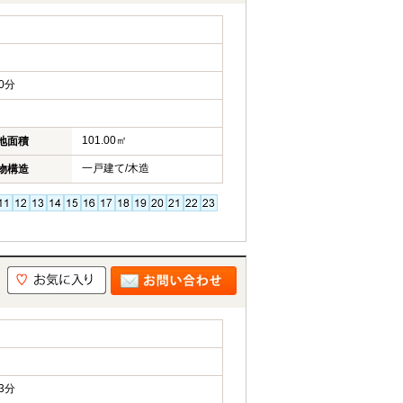
0分
101.00㎡
地面積
一戸建て/木造
物構造
3分