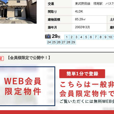
東武野田線 増尾駅 バス7
交通
4LDK
間取り
85.29㎡
建物面積
土
2002年3月
築年月
建
29
枚
【会員様限定で公開中！】
定