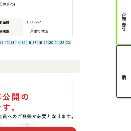
分停歩2分
お問い合わせ
100.02㎡
地面積
一戸建て/木造
物構造