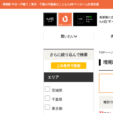
増尾駅 中古一戸建て｜東京・千葉の不動産のことならMEマイホーム計画京葉
買いたい
TOPページ
さらに絞り込んで検索
増尾
エリア
茨城県
千葉県
種別で
東京都