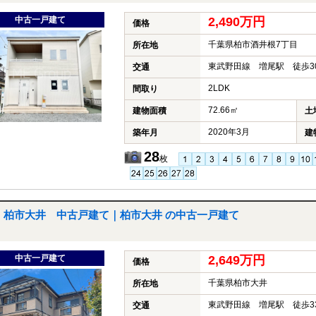
中古一戸建て
2,490万円
価格
千葉県柏市酒井根7丁目
所在地
東武野田線 増尾駅 徒歩3
交通
2LDK
間取り
72.66㎡
建物面積
土
2020年3月
築年月
建
28
枚
柏市大井 中古戸建て｜柏市大井 の中古一戸建て
中古一戸建て
2,649万円
価格
千葉県柏市大井
所在地
東武野田線 増尾駅 徒歩3
交通