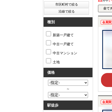
22
件中
1
種別
会員限
新築一戸建て
中古一戸建て
中古マンション
土地
価格
～
会員限
駅徒歩