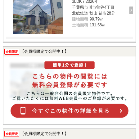
3LDK / 2026年
千葉県市川市曽谷4丁目
北総鉄道 秋山 徒歩28分
建物面積
99.79㎡
土地面積
131.58㎡
【会員様限定で公開中！】
会員限定
【会員様限定で公開中！】
会員限定