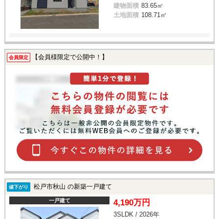
建物面積
83.65㎡
土地面積
108.71㎡
【会員様限定で公開中！】
会員限定
松戸市秋山 の新築一戸建て
値下がり
一戸建て
4,190万円
3SLDK / 2026年