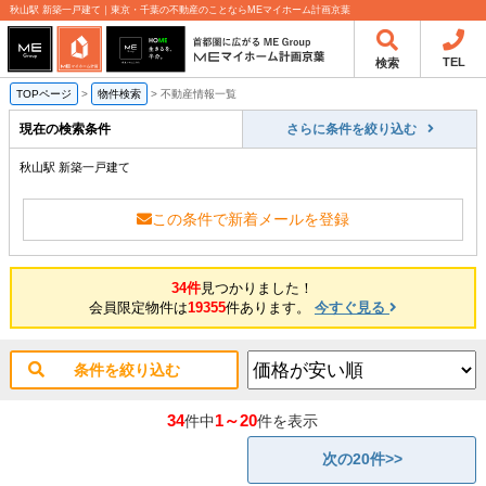
秋山駅 新築一戸建て｜東京・千葉の不動産のことならMEマイホーム計画京葉
TEL
検索
TOPページ
>
物件検索
>
不動産情報一覧
現在の検索条件
さらに条件を絞り込む
秋山駅 新築一戸建て
この条件で新着メールを登録
34件
見つかりました！
会員限定物件は
19355
件あります。
今すぐ見る
条件を絞り込む
34
1～20
件中
件を表示
次の20件>>