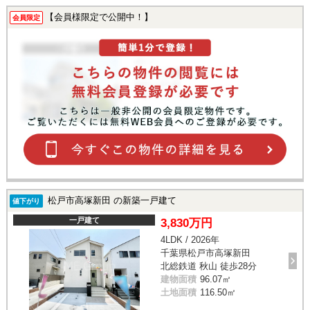
【会員様限定で公開中！】
会員限定
松戸市高塚新田 の新築一戸建て
値下がり
一戸建て
3,830万円
4LDK / 2026年
千葉県松戸市高塚新田
北総鉄道 秋山 徒歩28分
建物面積
96.07㎡
土地面積
116.50㎡