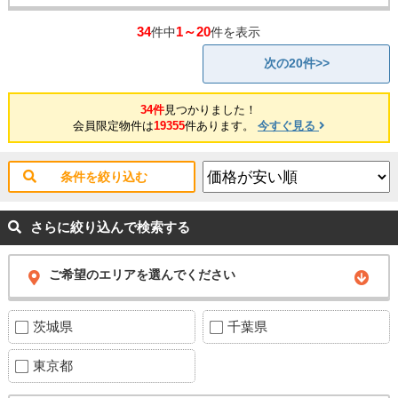
34
1～20
件中
件を表示
次の20件>>
34件
見つかりました！
会員限定物件は
19355
件あります。
今すぐ見る
条件を絞り込む
さらに絞り込んで検索する
ご希望のエリアを選んでください
茨城県
千葉県
東京都