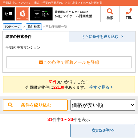
千葉駅 中古マンション｜東京・千葉の不動産のことならMEマイホーム計画京葉
TEL
検索
TOPページ
>
物件検索
>
不動産情報一覧
現在の検索条件
さらに条件を絞り込む
千葉駅 中古マンション
この条件で新着メールを登録
31件
見つかりました！
会員限定物件は
22130
件あります。
今すぐ見る
条件を絞り込む
31
1～20
件中
件を表示
次の20件>>