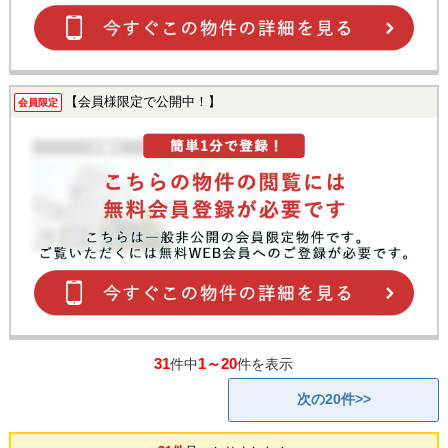
【会員様限定で公開中！】
会員限定
31
1～20
件中
件を表示
次の20件>>