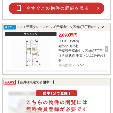
コスモ千葉グレイスヒルズ|千葉市中央区都町6丁目の中古マンション
値下がり
マンション
2,090万円
3LDK / 1992年
4階階/11階建
千葉県千葉市中央区都町6丁目
ＪＲ総武線 千葉 バス12分停歩3
分
専有面積
75.97㎡
【会員様限定で公開中！】
会員限定