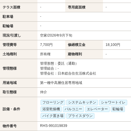
-
-
テラス面積
専用庭面積
-
駐車場
-
駐輪場
現況/引渡し
空家/2026年9月下旬
管理費等
7,700円
修繕積立金
18,100円
土地権利
所有権
建物権利
-
管理形態：委託（通勤）
管理態様
管理組合：-
管理会社：日本総合住生活株式会社
用途地域
第一種中高層住居専用地域
取引態様
仲介
フローリング
システムキッチン
シャワートイレ
設備・条件
浴室乾燥機
バルコニー
エレベーター
駐輪場
バイク置き場
プライスダウン
RHS-991019839
物件番号