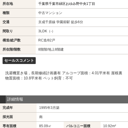
所在地
千葉県千葉市緑区おゆみ野中央1丁目
種類
中古マンション
交通
京成千原線 学園前駅 徒歩6分
間取り
3LDK（-）
構造/総戸数
RC造/82戸
所在階/階数
8階階/地上8階建
セールスコメント
洗濯機置き場，長期修繕計画書有 アルコープ面積：4.01平米有 屋根裏
物置面積：10.8平米有 ペット飼育：不可
詳細情報
完成年
1995年3月築
採光面
南
専有面積
85.09㎡
バルコニー面積
10.92m²