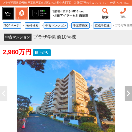
プラザ学園前10号棟 千葉県千葉市緑区おゆみ野中央1丁目｜2,980万円の中古マンション｜分譲マンション情報｜MEマイホーム計画京葉株式会社
TEL
検索
TOPページ
>
物件検索
>
中古マンション
>
千葉市緑区
>
京成千原線
>
プラザ学園前
プラザ学園前10号棟
中古マンション
2,980万円
値下がり