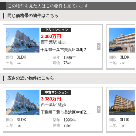
この物件を見た人はこの物件も見ています
同じ価格帯の物件はこちら
中古マンション
3,380万円
西千葉駅 徒歩10分
千葉県千葉市美浜区幸町2丁目
3LDK
3LDK
間取
築年
1996年
間取
土地
-㎡
建物
78㎡
土地
-㎡
広さの近い物件はこちら
中古マンション
3,380万円
西千葉駅 徒歩10分
千葉県千葉市美浜区幸町2丁目
3LDK
3LDK
間取
築年
1996年
間取
土地
-㎡
建物
78㎡
土地
-㎡