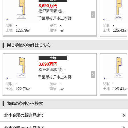
3,690万円
松戸新田駅 徒歩13分
千葉県松戸市上本郷
-
-
-
間取
築年
間取
土地
122.79㎡
建物
-㎡
土地
125.43㎡
同じ学区の物件はこちら
土地
3,690万円
松戸新田駅 徒歩13分
千葉県松戸市上本郷
-
-
-
間取
築年
間取
土地
122.79㎡
建物
-㎡
土地
125.43㎡
類似の条件から検索
北小金駅の新築戸建て