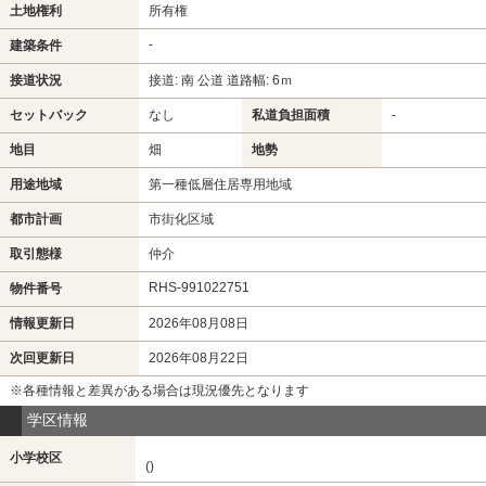
土地権利
所有権
-
建築条件
接道状況
接道: 南 公道 道路幅: 6ｍ
セットバック
なし
私道負担面積
-
地目
畑
地勢
用途地域
第一種低層住居専用地域
都市計画
市街化区域
取引態様
仲介
RHS-991022751
物件番号
情報更新日
2026年08月08日
次回更新日
2026年08月22日
※各種情報と差異がある場合は現況優先となります
学区情報
小学校区
()