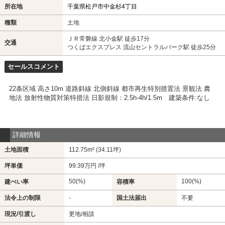
所在地
千葉県松戸市中金杉4丁目
種類
土地
ＪＲ常磐線 北小金駅 徒歩17分
交通
つくばエクスプレス 流山セントラルパーク駅 徒歩25分
セールスコメント
22条区域 高さ10m 道路斜線 北側斜線 都市再生特別措置法 景観法 農
地法 放射性物質対策特措法 日影規制：2.5h-4h/1.5m 建築条件:なし
詳細情報
土地面積
112.75m² (34.11坪)
坪単価
99.39万円 /坪
50(%)
100(%)
建ぺい率
容積率
法令上の制限
-
国土法届出
不要
現況/引渡し
更地/相談