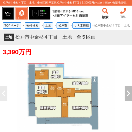
松戸市中金杉４丁目 土地 全５区画 千葉県松戸市中金杉4丁目｜3,390万円の土地｜売地や分譲地情報｜MEマイホーム計画京葉株式会社
TEL
検索
TOPページ
>
物件検索
>
土地
>
松戸市
>
ＪＲ常磐線
>
松戸市中金杉４丁目 土地
松戸市中金杉４丁目 土地 全５区画
土地
3,390万円