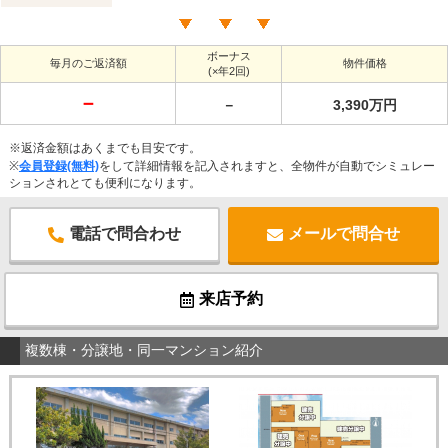
ボーナス
毎月のご返済額
物件価格
(×年2回)
－
－
3,390万円
※返済金額はあくまでも目安です。
※
会員登録(無料)
をして詳細情報を記入されますと、全物件が自動でシミュレー
ションされとても便利になります。
電話で問合わせ
メールで問合せ
来店予約
複数棟・分譲地・同一マンション紹介