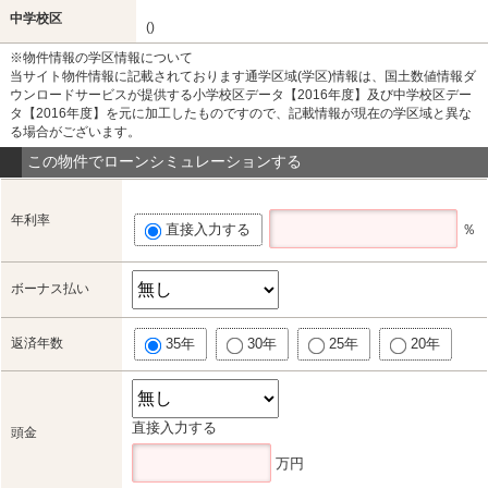
中学校区
()
※物件情報の学区情報について
当サイト物件情報に記載されております通学区域(学区)情報は、国土数値情報ダ
ウンロードサービスが提供する小学校区データ【2016年度】及び中学校区デー
タ【2016年度】を元に加工したものですので、記載情報が現在の学区域と異な
る場合がございます。
この物件でローンシミュレーションする
年利率
直接入力する
％
ボーナス払い
返済年数
35年
30年
25年
20年
直接入力する
頭金
万円