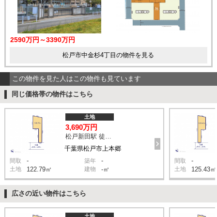
2590万円～3390万円
松戸市中金杉4丁目の物件を見る
この物件を見た人はこの物件も見ています
同じ価格帯の物件はこちら
土地
3,690万円
松戸新田駅 徒歩13分
千葉県松戸市上本郷
-
-
-
間取
築年
間取
土地
122.79㎡
建物
-㎡
土地
125.43㎡
広さの近い物件はこちら
土地