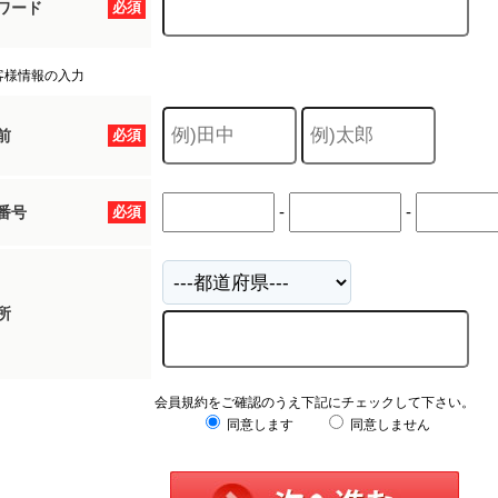
ワード
必須
客様情報の入力
前
必須
-
-
番号
必須
所
会員規約をご確認のうえ下記にチェックして下さい。
同意します
同意しません