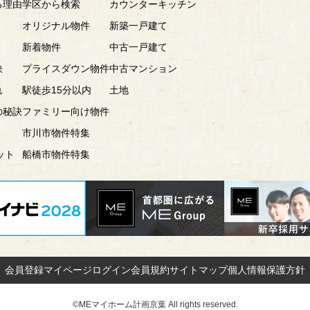
る理由
学区から検索
カウンターキッチン
オリジナル物件
新築一戸建て
新着物件
中古一戸建て
訣
プライスダウン物件
中古マンション
れ
駅徒歩15分以内
土地
の秘訣
ファミリー向け物件
市川市物件特集
ット
船橋市物件特集
会員登録
マイページ
ログイン
会員規約
サイトマップ
個人情報保護方針
©MEマイホーム計画京葉 All rights reserved.