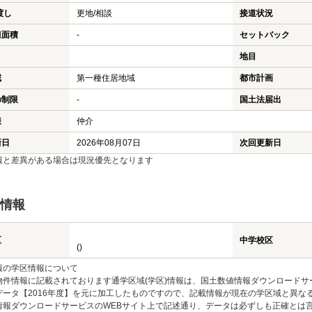
渡し
更地/相談
接道状況
担面積
-
セットバック
地目
域
第一種住居地域
都市計画
の制限
-
国土法届出
様
仲介
新日
2026年08月07日
次回更新日
報と差異がある場合は現況優先となります
情報
区
中学校区
()
報の学区情報について
物件情報に記載されております通学区域(学区)情報は、国土数値情報ダウンロードサ
データ【2016年度】を元に加工したものですので、記載情報が現在の学区域と異な
情報ダウンロードサービスのWEBサイト上で記述通り、データは必ずしも正確とは言