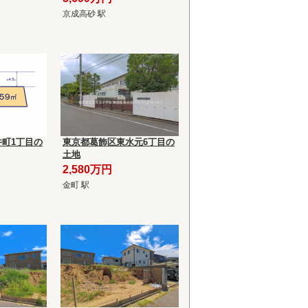
京成高砂 駅
町1丁目の
東京都葛飾区東水元6丁目の
土地
2,580万円
金町 駅