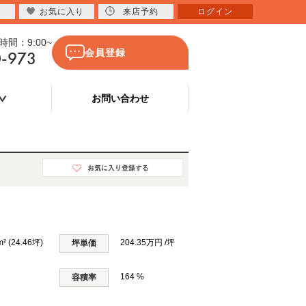
お気に入り
来店予約
ログイン
間：9:00~
0-973
会員登録
お問い合わせ
m² (24.46坪)
204.35万円 /坪
坪単価
164 %
容積率