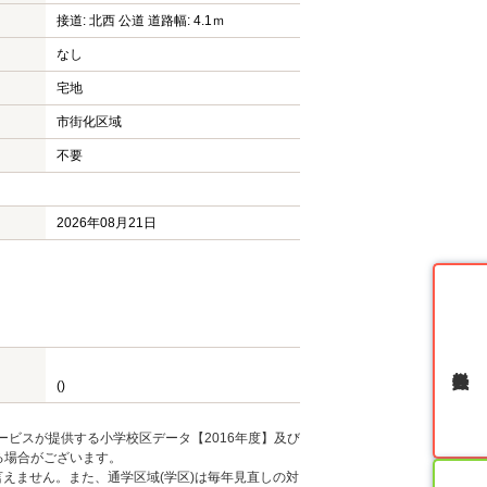
接道: 北西 公道 道路幅: 4.1ｍ
なし
宅地
市街化区域
不要
2026年08月21日
無料会員登録
()
ービスが提供する小学校区データ【2016年度】及び
る場合がございます。
えません。また、通学区域(学区)は毎年見直しの対