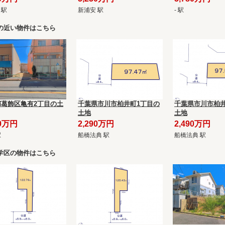
 駅
新浦安 駅
- 駅
の近い物件はこちら
都葛飾区亀有2丁目の土
千葉県市川市柏井町1丁目の
千葉県市川市柏井
土地
土地
80万円
2,290万円
2,490万円
駅
船橋法典 駅
船橋法典 駅
学区の物件はこちら