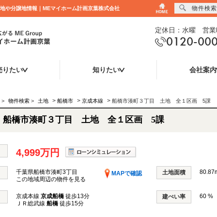
物件検索
｜売地や分譲地情報｜MEマイホーム計画京葉株式会社
定休日：水曜 営業時
0120-00
売りたい
知りたい
会社案内
>
>
>
>
物件検索
>
土地
船橋市
京成本線
船橋市湊町３丁目 土地 全１区画 5課
船橋市湊町３丁目 土地 全１区画 5課
4,999万円
千葉県船橋市湊町3丁目
80.87
土地面積
MAPで確認
この地域周辺の物件を見る
京成本線
京成船橋
徒歩13分
60 %
建ぺい率
ＪＲ総武線
船橋
徒歩15分