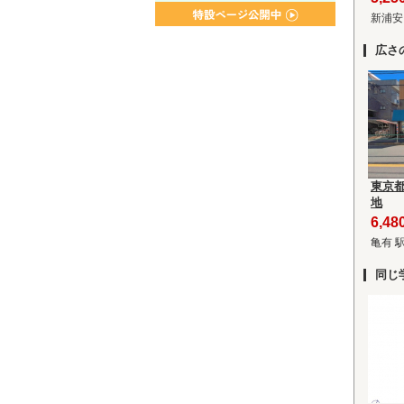
新浦安
広さ
東京
地
6,4
亀有 
同じ