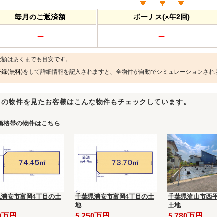
毎月のご返済額
ボーナス(×年2回)
－
－
金額はあくまでも目安です。
録(無料)
をして詳細情報を記入されますと、全物件が自動でシミュレーションされ
らの物件を見たお客様はこんな物件もチェックしています。
価格帯の物件はこちら
県浦安市富岡4丁目の土
千葉県浦安市富岡4丁目の土
千葉県流山市西平
地
土地
50万円
5,250万円
5,780万円