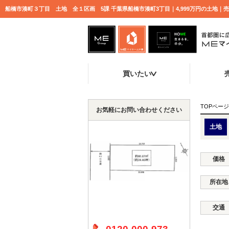
船橋市湊町３丁目 土地 全１区画 5課 千葉県船橋市湊町3丁目｜4,999万円の土地
買いたい
TOPページ
お気軽にお問い合わせください
土地
価格
所在地
交通