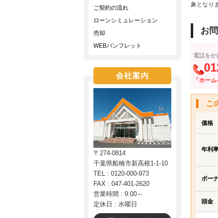
象となり
ご契約の流れ
ローンシミュレーション
お問
売却
WEBパンフレット
電話をか
01
会社案内
「ホーム
こ
価格
年利
〒274-0814
千葉県船橋市新高根1-1-10
TEL : 0120-000-973
ボー
FAX : 047-401-2620
営業時間 : 9:00～
頭金
定休日 : 水曜日