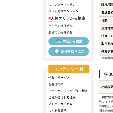
カウンターキッチン
現況/引
ペット可能マンション
私道負
人気エリアから検索
地勢
市川市の物件特集
用途地
船橋市の物件特集
法令上
学区から検索
取引態
条件を絞り込む
情報更
※各種情
コンテンツ一覧
学区
特典・サービス
お客様の声
小学校
ファイナンシャルプラン相談
※物件情
当社が選ばれる理由
当サイト
アドバイザー紹介
中学校区
よくある質問
国土数値