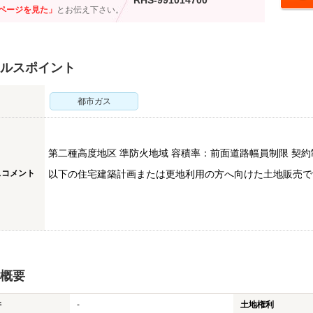
RHS-991014700
ページを見た」
とお伝え下さい。
ルスポイント
都市ガス
第二種高度地区 準防火地域 容積率：前面道路幅員制限 契
スコメント
以下の住宅建築計画または更地利用の方へ向けた土地販売で
概要
件
-
土地権利