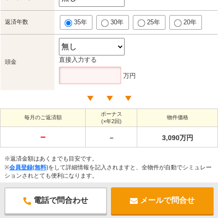
返済年数
35年
30年
25年
20年
直接入力する
頭金
万円
ボーナス
毎月のご返済額
物件価格
(×年2回)
－
－
3,090万円
※返済金額はあくまでも目安です。
※
会員登録(無料)
をして詳細情報を記入されますと、全物件が自動でシミュレー
ションされとても便利になります。
電話で問合わせ
メールで問合せ