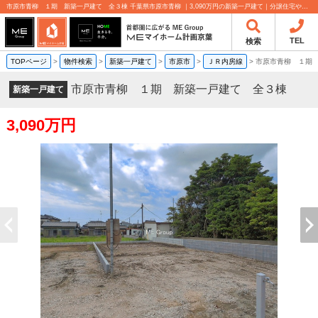
市原市青柳 １期 新築一戸建て 全３棟 千葉県市原市青柳 ｜3,090万円の新築一戸建て｜分譲住宅や新築物件｜MEマイホーム計画京葉株式会社
TEL
検索
TOPページ
>
物件検索
>
新築一戸建て
>
市原市
>
ＪＲ内房線
>
市原市青柳 １期
市原市青柳 １期 新築一戸建て 全３棟
新築一戸建て
3,090万円