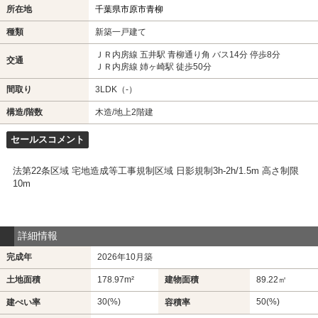
所在地
千葉県市原市青柳
種類
新築一戸建て
ＪＲ内房線 五井駅 青柳通り角 バス14分 停歩8分
交通
ＪＲ内房線 姉ヶ崎駅 徒歩50分
間取り
3LDK（-）
構造/階数
木造/地上2階建
セールスコメント
法第22条区域 宅地造成等工事規制区域 日影規制3h-2h/1.5m 高さ制限
10m
詳細情報
完成年
2026年10月築
土地面積
178.97m²
建物面積
89.22㎡
30(%)
50(%)
建ぺい率
容積率