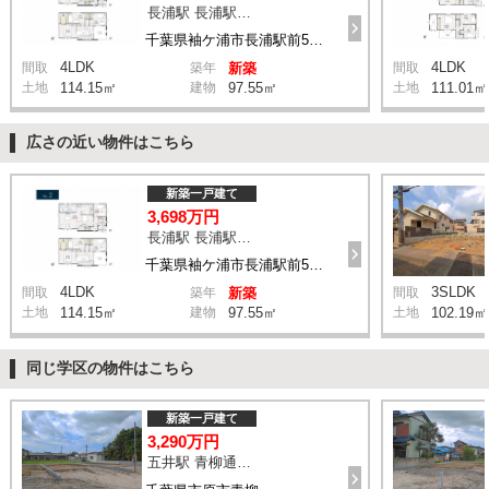
長浦駅 長浦駅前５丁目 バス4分 停歩6分
千葉県袖ケ浦市長浦駅前5丁目
4LDK
4LDK
間取
築年
新築
間取
土地
114.15㎡
建物
97.55㎡
土地
111.01㎡
広さの近い物件はこちら
新築一戸建て
3,698万円
長浦駅 長浦駅前５丁目 バス4分 停歩6分
千葉県袖ケ浦市長浦駅前5丁目
4LDK
3SLDK
間取
築年
新築
間取
土地
114.15㎡
建物
97.55㎡
土地
102.19㎡
同じ学区の物件はこちら
新築一戸建て
3,290万円
五井駅 青柳通り角 バス14分 停歩8分