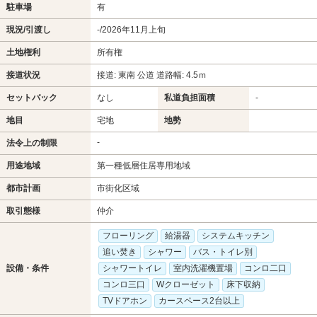
駐車場
有
現況/引渡し
-/2026年11月上旬
土地権利
所有権
接道状況
接道: 東南 公道 道路幅: 4.5ｍ
セットバック
なし
私道負担面積
-
地目
宅地
地勢
-
法令上の制限
用途地域
第一種低層住居専用地域
都市計画
市街化区域
取引態様
仲介
フローリング
給湯器
システムキッチン
追い焚き
シャワー
バス・トイレ別
設備・条件
シャワートイレ
室内洗濯機置場
コンロ二口
コンロ三口
Wクローゼット
床下収納
TVドアホン
カースペース2台以上