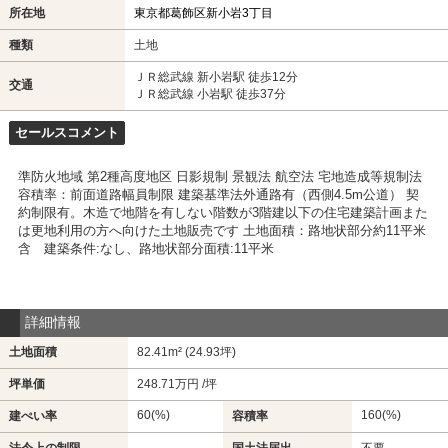
所在地
東京都葛飾区新小岩3丁目
種類
土地
ＪＲ総武線 新小岩駅 徒歩12分
交通
ＪＲ総武線 小岩駅 徒歩37分
セールスコメント
準防火地域 第2種高度地区 日影規制 景観法 航空法 宅地造成等規制法
容積率：前面道路幅員制限 建築基準法外通路有（西側4.5m公道） 契
約制限有。木造で地階を有しない階数が3階建以下の住宅建築計画また
は更地利用の方へ向けた土地販売です 土地面積：路地状部分約11平米
含 建築条件:なし、路地状部分面積:11平米
詳細情報
土地面積
82.41m² (24.93坪)
坪単価
248.71万円 /坪
60(%)
160(%)
建ぺい率
容積率