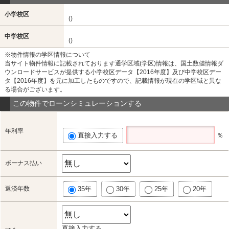
小学校区
()
中学校区
()
※物件情報の学区情報について
当サイト物件情報に記載されております通学区域(学区)情報は、国土数値情報ダ
ウンロードサービスが提供する小学校区データ【2016年度】及び中学校区デー
タ【2016年度】を元に加工したものですので、記載情報が現在の学区域と異な
る場合がございます。
この物件でローンシミュレーションする
年利率
直接入力する
％
ボーナス払い
返済年数
35年
30年
25年
20年
直接入力する