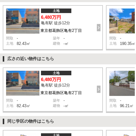
土地
6,480万円
亀有駅 徒歩12分
東京都葛飾区亀有2丁目
-
-
-
間取
築年
間取
土地
82.43㎡
建物
-㎡
土地
190.35㎡
広さの近い物件はこちら
土地
6,480万円
亀有駅 徒歩12分
東京都葛飾区亀有2丁目
-
-
-
間取
築年
間取
土地
82.43㎡
建物
-㎡
土地
96.21㎡
同じ学区の物件はこちら
土地