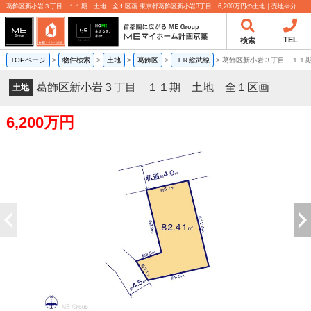
葛飾区新小岩３丁目 １１期 土地 全１区画 東京都葛飾区新小岩3丁目｜6,200万円の土地｜売地や分譲地情報｜MEマイホーム計画京葉株式会社
TEL
検索
TOPページ
>
物件検索
>
土地
>
葛飾区
>
ＪＲ総武線
>
葛飾区新小岩３丁目 １１
葛飾区新小岩３丁目 １１期 土地 全１区画
土地
6,200万円