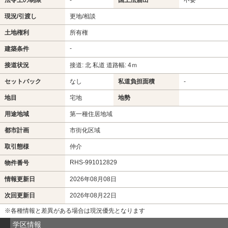
法令上の制限
-
国土法届出
不要
現況/引渡し
更地/相談
土地権利
所有権
-
建築条件
接道状況
接道: 北 私道 道路幅: 4ｍ
セットバック
なし
私道負担面積
-
地目
宅地
地勢
用途地域
第一種住居地域
都市計画
市街化区域
取引態様
仲介
RHS-991012829
物件番号
情報更新日
2026年08月08日
次回更新日
2026年08月22日
※各種情報と差異がある場合は現況優先となります
学区情報