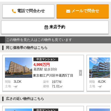
電話で問合わせ
メールで問合せ
来店予約
この物件を見た人はこの物件も見ています
同じ価格帯の物件はこちら
中古マンション
4,999万円
葛西駅 徒歩10分
東京都江戸川区中葛西5丁目
3LDK
4LDK
間取
築年
1977年
間取
土地
-㎡
建物
71.01㎡
土地
-㎡
広さの近い物件はこちら
中古マンション