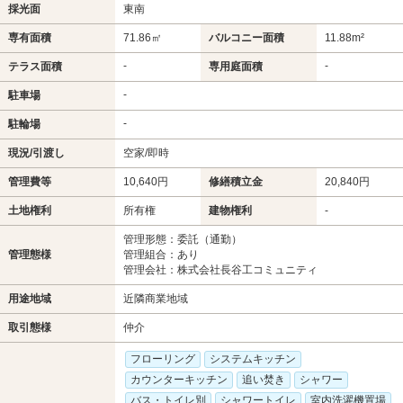
採光面
東南
専有面積
71.86㎡
バルコニー面積
11.88m²
-
-
テラス面積
専用庭面積
-
駐車場
-
駐輪場
現況/引渡し
空家/即時
管理費等
10,640円
修繕積立金
20,840円
土地権利
所有権
建物権利
-
管理形態：委託（通勤）
管理態様
管理組合：あり
管理会社：株式会社長谷工コミュニティ
用途地域
近隣商業地域
取引態様
仲介
フローリング
システムキッチン
カウンターキッチン
追い焚き
シャワー
バス・トイレ別
シャワートイレ
室内洗濯機置場