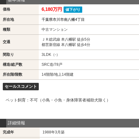
6,180万円
価格
値下がり
所在地
千葉県市川市南八幡4丁目
種類
中古マンション
ＪＲ総武線 本八幡駅 徒歩5分
交通
都営新宿線 本八幡駅 徒歩4分
間取り
3LDK（-）
構造/総戸数
SRC造/78戸
所在階/階数
14階階/地上14階建
セールスコメント
ペット飼育：不可（小鳥・小魚・身体障害者補助犬除く）
詳細情報
完成年
1988年3月築