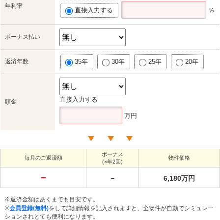
年利率
直接入力する
％
ボーナス払い
返済年数
35年
30年
25年
20年
直接入力する
頭金
万円
ボーナス
毎月のご返済額
物件価格
(×年2回)
－
－
6,180万円
※返済金額はあくまでも目安です。
※
会員登録(無料)
をして詳細情報を記入されますと、全物件が自動でシミュレー
ションされとても便利になります。