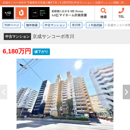
京成サンコーポ市川 千葉県市川市南八幡4丁目｜6,180万円の中古マンション｜分譲マンション情報｜MEマイホーム計画京葉株式会社
TEL
検索
TOPページ
>
物件検索
>
中古マンション
>
市川市
>
ＪＲ総武線
>
京成サンコーポ
京成サンコーポ市川
中古マンション
6,180万円
値下がり