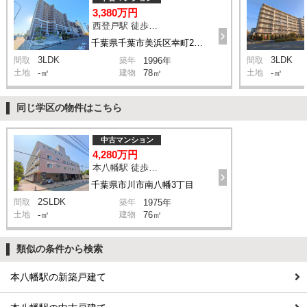
3,380万円
西登戸駅 徒歩10分
千葉県千葉市美浜区幸町2丁目
3LDK
3LDK
間取
築年
1996年
間取
土地
-㎡
建物
78㎡
土地
-㎡
同じ学区の物件はこちら
中古マンション
4,280万円
本八幡駅 徒歩6分
千葉県市川市南八幡3丁目
2SLDK
間取
築年
1975年
土地
-㎡
建物
76㎡
類似の条件から検索
本八幡駅の新築戸建て