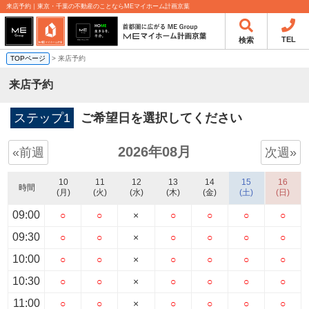
来店予約｜東京・千葉の不動産のことならMEマイホーム計画京葉
TEL
検索
TOPページ
> 来店予約
来店予約
ステップ1
ご希望日を選択してください
2026年08月
«前週
次週»
10
11
12
13
14
15
16
時間
(月)
(火)
(水)
(木)
(金)
(土)
(日)
09:00
○
○
×
○
○
○
○
09:30
○
○
×
○
○
○
○
10:00
○
○
×
○
○
○
○
10:30
○
○
×
○
○
○
○
11:00
○
○
×
○
○
○
○