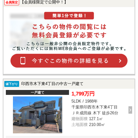
【会員様限定で公開中！】
会員限定
印西市木下東4丁目の中古一戸建て
値下がり
一戸建て
1,799万円
5LDK / 1988年
千葉県印西市木下東4丁目
ＪＲ成田線 木下 徒歩26分
建物面積
127.1㎡
土地面積
210.00㎡