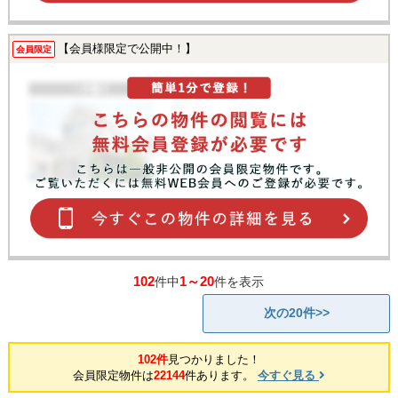
【会員様限定で公開中！】
会員限定
102
1～20
件中
件を表示
次の20件>>
102件
見つかりました！
会員限定物件は
22144
件あります。
今すぐ見る