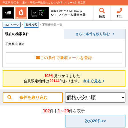
千葉県 印西市 ｜東京・千葉の不動産のことならMEマイホーム計画京葉
TEL
検索
TOPページ
>
物件検索
>
不動産情報一覧
現在の検索条件
さらに条件を絞り込む
千葉県 印西市
この条件で新着メールを登録
102件
見つかりました！
会員限定物件は
22144
件あります。
今すぐ見る
条件を絞り込む
102
1～20
件中
件を表示
次の20件>>