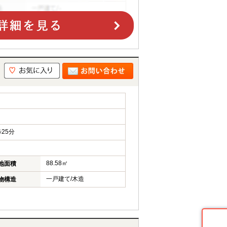
25分
88.58㎡
地面積
一戸建て/木造
物構造