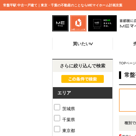
常盤平駅 中古一戸建て｜東京・千葉の不動産のことならMEマイホーム計画京葉
買いたい
TOPページ
さらに絞り込んで検索
常盤
エリア
茨城県
千葉県
種別で
東京都