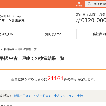
物件検索
定休日：水曜 営業時
0120-00
売りたい
知りたい
会社案内
>
物件検索
>
不動産情報一覧
平駅 中古一戸建ての検索結果一覧
21161
会員登録をするとさらに
件の中から探せます。
絞り込む
新築一戸建て
中古一戸建て
中古マンション
土地