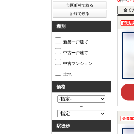
6
件中
1～
会員限
種別
新築一戸建て
中古一戸建て
中古マンション
土地
価格
～
会員限
駅徒歩