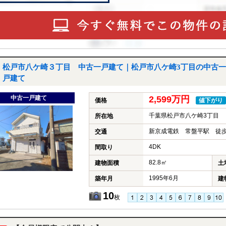
松戸市八ケ崎３丁目 中古一戸建て｜松戸市八ケ崎3丁目の中古一
戸建て
中古一戸建て
2,599万円
価格
値下がり
千葉県松戸市八ケ崎3丁目
所在地
新京成電鉄 常盤平駅 徒歩
交通
4DK
間取り
82.8㎡
建物面積
土
1995年6月
築年月
建
10
枚