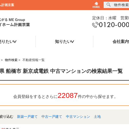
物件検索
ム計画京葉
定休日：水曜 営業時
0120-00
売りたい
知りたい
会社案内
>
物件検索
>
不動産情報一覧
県 船橋市 新京成電鉄 中古マンションの検索結果一覧
22087
会員登録をするとさらに
件の中から探せます。
絞り込む
新築一戸建て
中古一戸建て
中古マンション
土地