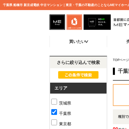
千葉県 船橋市 新京成電鉄 中古マンション｜東京・千葉の不動産のことならMEマイホー
買いたい
TOPページ
さらに絞り込んで検索
千葉
エリア
茨城県
千葉県
種別で
東京都