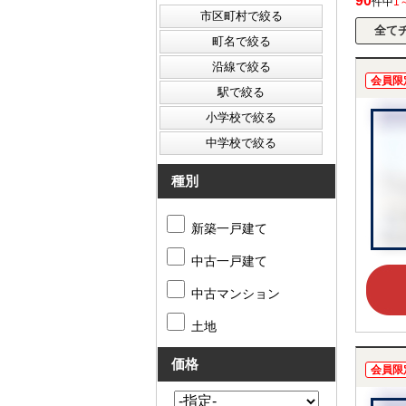
90
件中
1
会員限
種別
新築一戸建て
中古一戸建て
中古マンション
土地
価格
会員限