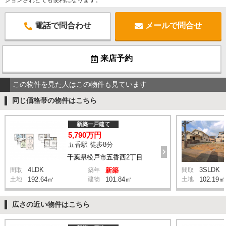
ションされとても便利になります。
電話で問合わせ
メールで問合せ
来店予約
この物件を見た人はこの物件も見ています
同じ価格帯の物件はこちら
新築一戸建て
5,790万円
五香駅 徒歩8分
千葉県松戸市五香西2丁目
4LDK
3SLDK
間取
築年
新築
間取
土地
192.64㎡
建物
101.84㎡
土地
102.19㎡
広さの近い物件はこちら