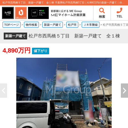
松戸市西馬橋５丁目 新築一戸建て 全１棟 千葉県松戸市西馬橋5丁目｜4,890万円の新築一戸建て｜分譲住宅や新築物件｜MEマイホーム計画京葉株式会社
TEL
検索
TOPページ
>
物件検索
>
新築一戸建て
>
松戸市
>
ＪＲ常磐線
>
松戸市西馬橋５丁
松戸市西馬橋５丁目 新築一戸建て 全１棟
新築一戸建て
4,890万円
値下がり