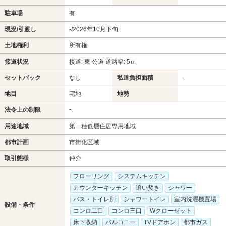
駐車場
有
現況/引渡し
-/2026年10月下旬
土地権利
所有権
接道状況
接道: 東 公道 道路幅: 5ｍ
セットバック
なし
私道負担面積
-
地目
宅地
地勢
-
法令上の制限
用途地域
第一種低層住居専用地域
都市計画
市街化区域
取引態様
仲介
フローリング
システムキッチン
カウンターキッチン
追い焚き
シャワー
バス・トイレ別
シャワートイレ
室内洗濯機置場
設備・条件
コンロ二口
コンロ三口
Wクローゼット
床下収納
バルコニー
TVドアホン
都市ガス