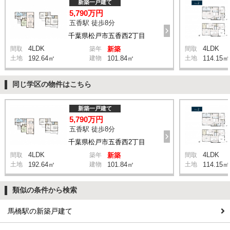
新築一戸建て
5,790万円
五香駅 徒歩8分
千葉県松戸市五香西2丁目
4LDK
4LDK
間取
築年
新築
間取
土地
192.64㎡
建物
101.84㎡
土地
114.15㎡
同じ学区の物件はこちら
新築一戸建て
5,790万円
五香駅 徒歩8分
千葉県松戸市五香西2丁目
4LDK
4LDK
間取
築年
新築
間取
土地
192.64㎡
建物
101.84㎡
土地
114.15㎡
類似の条件から検索
馬橋駅の新築戸建て