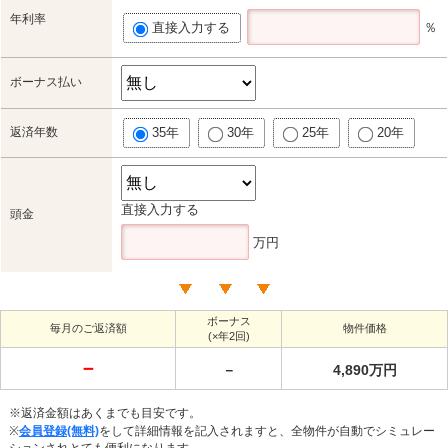
年利率
直接入力する
％
ボーナス払い
返済年数
35年
30年
25年
20年
直接入力する
頭金
万円
ボーナス
毎月のご返済額
物件価格
(×年2回)
－
－
4,890万円
※返済金額はあくまでも目安です。
※
会員登録(無料)
をして詳細情報を記入されますと、全物件が自動でシミュレー