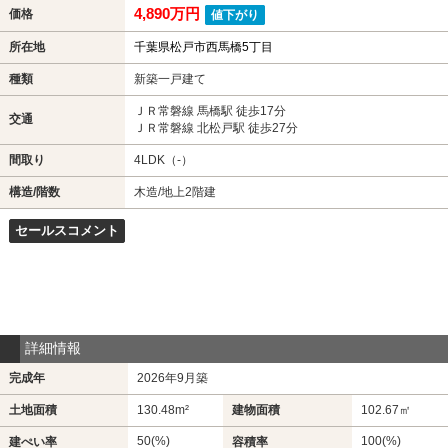
4,890万円
価格
値下がり
所在地
千葉県松戸市西馬橋5丁目
種類
新築一戸建て
ＪＲ常磐線 馬橋駅 徒歩17分
交通
ＪＲ常磐線 北松戸駅 徒歩27分
間取り
4LDK（-）
構造/階数
木造/地上2階建
セールスコメント
詳細情報
完成年
2026年9月築
土地面積
130.48m²
建物面積
102.67㎡
50(%)
100(%)
建ぺい率
容積率