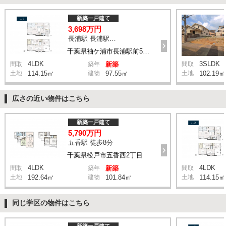
新築一戸建て
3,698万円
長浦駅 長浦駅前５丁目 バス4分 停歩6分
千葉県袖ケ浦市長浦駅前5丁目
4LDK
3SLDK
間取
築年
新築
間取
土地
114.15㎡
建物
97.55㎡
土地
102.19㎡
広さの近い物件はこちら
新築一戸建て
5,790万円
五香駅 徒歩8分
千葉県松戸市五香西2丁目
4LDK
4LDK
間取
築年
新築
間取
土地
192.64㎡
建物
101.84㎡
土地
114.15㎡
同じ学区の物件はこちら