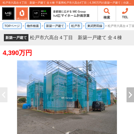
松戸市六高台４丁目 新築一戸建て 全４棟 千葉県松戸市六高台4丁目｜4,390万円の新築一戸建て｜分譲住宅や新築物件｜MEマイホーム計画京葉株式会社
TEL
検索
TOPページ
>
物件検索
>
新築一戸建て
>
松戸市
>
東武野田線
>
松戸市六高台４丁目
松戸市六高台４丁目 新築一戸建て 全４棟
新築一戸建て
4,390万円