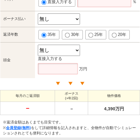
直接入力する
％
ボーナス払い
返済年数
35年
30年
25年
20年
直接入力する
頭金
万円
ボーナス
毎月のご返済額
物件価格
(×年2回)
－
－
4,390万円
※返済金額はあくまでも目安です。
※
会員登録(無料)
をして詳細情報を記入されますと、全物件が自動でシミュレー
ションされとても便利になります。