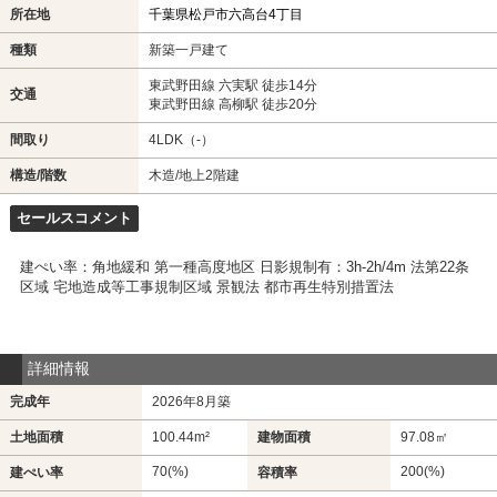
所在地
千葉県松戸市六高台4丁目
種類
新築一戸建て
東武野田線 六実駅 徒歩14分
交通
東武野田線 高柳駅 徒歩20分
間取り
4LDK（-）
構造/階数
木造/地上2階建
セールスコメント
建ぺい率：角地緩和 第一種高度地区 日影規制有：3h-2h/4m 法第22条
区域 宅地造成等工事規制区域 景観法 都市再生特別措置法
詳細情報
完成年
2026年8月築
土地面積
100.44m²
建物面積
97.08㎡
70(%)
200(%)
建ぺい率
容積率