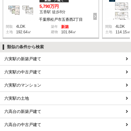
新築一戸建て
5,790万円
五香駅 徒歩8分
千葉県松戸市五香西2丁目
4LDK
4LDK
間取
築年
新築
間取
土地
192.64㎡
建物
101.84㎡
土地
114.15㎡
類似の条件から検索
六実駅の新築戸建て
六実駅の中古戸建て
六実駅のマンション
六実駅の土地
六高台の新築戸建て
六高台の中古戸建て