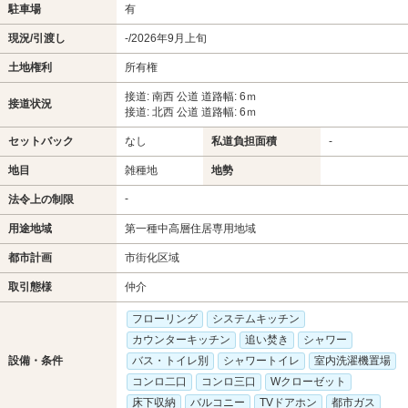
駐車場
有
現況/引渡し
-/2026年9月上旬
土地権利
所有権
接道: 南西 公道 道路幅: 6ｍ
接道状況
接道: 北西 公道 道路幅: 6ｍ
セットバック
なし
私道負担面積
-
地目
雑種地
地勢
-
法令上の制限
用途地域
第一種中高層住居専用地域
都市計画
市街化区域
取引態様
仲介
フローリング
システムキッチン
カウンターキッチン
追い焚き
シャワー
設備・条件
バス・トイレ別
シャワートイレ
室内洗濯機置場
コンロ二口
コンロ三口
Wクローゼット
床下収納
バルコニー
TVドアホン
都市ガス