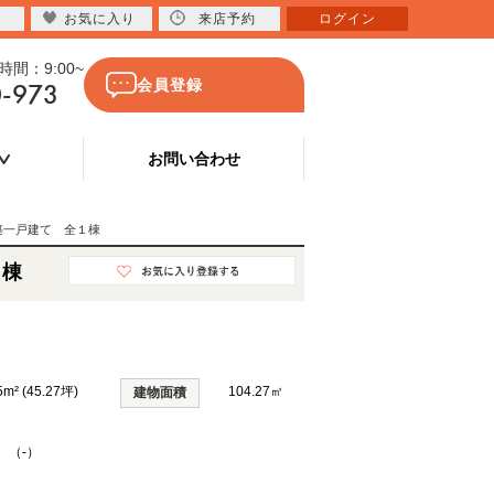
お気に入り
来店予約
ログイン
間：9:00~
0-973
会員登録
お問い合わせ
築一戸建て 全１棟
１棟
5m² (45.27坪)
104.27㎡
建物面積
K （-）