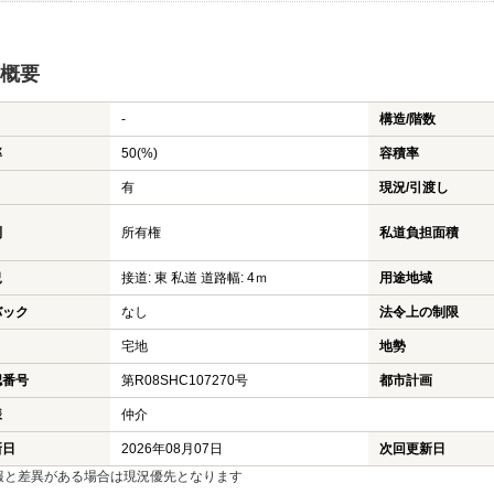
概要
-
構造/階数
率
50(%)
容積率
有
現況/引渡し
利
所有権
私道負担面積
況
接道: 東 私道 道路幅: 4ｍ
用途地域
バック
なし
法令上の制限
宅地
地勢
認番号
第R08SHC107270号
都市計画
様
仲介
新日
2026年08月07日
次回更新日
報と差異がある場合は現況優先となります