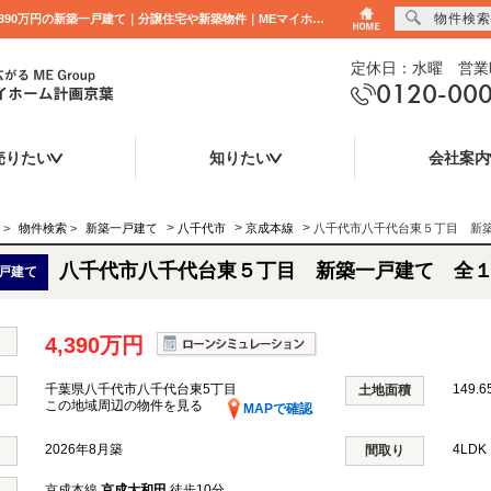
物件検索
八千代市八千代台東５丁目 新築一戸建て 全１棟 千葉県八千代市八千代台東5丁目｜4,390万円の新築一戸建て｜分譲住宅や新築物件｜MEマイホーム計画京葉株式会社
定休日：水曜 営業時
0120-00
売りたい
知りたい
会社案内
>
>
>
>
物件検索
>
新築一戸建て
八千代市
京成本線
八千代市八千代台東５丁目 新
八千代市八千代台東５丁目 新築一戸建て 全
戸建て
4,390万円
千葉県八千代市八千代台東5丁目
149.6
土地面積
この地域周辺の物件を見る
MAPで確認
2026年8月築
4LD
間取り
京成本線
京成大和田
徒歩10分