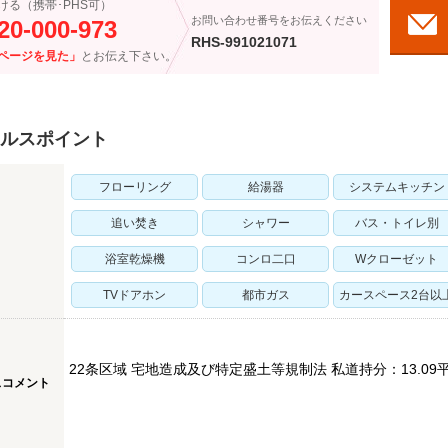
ける（携帯･PHS可）
お問い合わせ番号をお伝えください
20-000-973
RHS-991021071
ページを見た」
とお伝え下さい。
ルスポイント
フローリング
給湯器
システムキッチン
追い焚き
シャワー
バス・トイレ別
浴室乾燥機
コンロ二口
Wクローゼット
TVドアホン
都市ガス
カースペース2台以
22条区域 宅地造成及び特定盛土等規制法 私道持分：13.09
スコメント