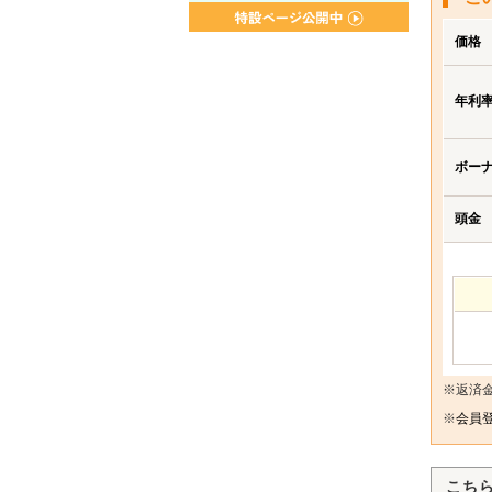
価格
年利
ボー
頭金
※返済
※
会員登
こち