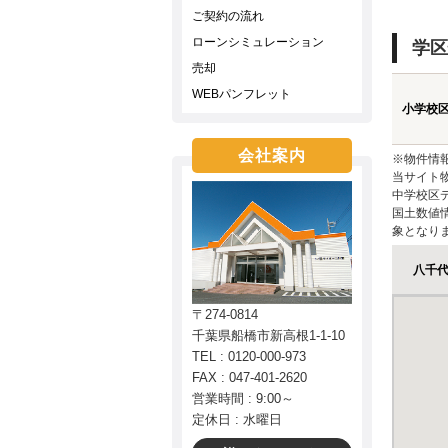
ご契約の流れ
ローンシミュレーション
学区
売却
WEBパンフレット
小学校
会社案内
※物件情
当サイト
中学校区
国土数値
象となり
八千
〒274-0814
千葉県船橋市新高根1-1-10
TEL : 0120-000-973
FAX : 047-401-2620
営業時間 : 9:00～
定休日 : 水曜日