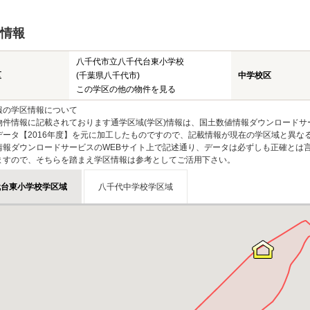
情報
八千代市立八千代台東小学校
区
(千葉県八千代市)
中学校区
この学区の他の物件を見る
報の学区情報について
物件情報に記載されております通学区域(学区)情報は、国土数値情報ダウンロードサ
データ【2016年度】を元に加工したものですので、記載情報が現在の学区域と異な
情報ダウンロードサービスのWEBサイト上で記述通り、データは必ずしも正確とは言
ますので、そちらを踏まえ学区情報は参考としてご活用下さい。
代台東小学校学区域
八千代中学校学区域