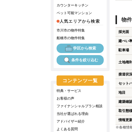
カウンターキッチン
ペット可能マンション
物件
人気エリアから検索
市川市の物件特集
採光面
船橋市の物件特集
建ぺい
学区から検索
駐車場
条件を絞り込む
土地権
接道状
コンテンツ一覧
セット
特典・サービス
地目
お客様の声
建築確
ファイナンシャルプラン相談
取引態
当社が選ばれる理由
情報更
アドバイザー紹介
※各種情
よくある質問