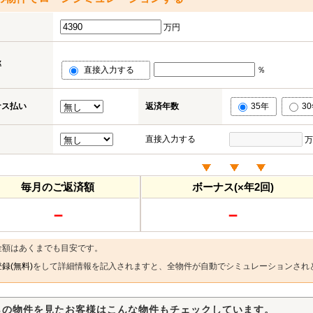
万円
率
直接入力する
％
ナス払い
返済年数
35年
3
直接入力する
万
毎月のご返済額
ボーナス(×年2回)
－
－
金額はあくまでも目安です。
録(無料)
をして詳細情報を記入されますと、全物件が自動でシミュレーションされ
らの物件を見たお客様はこんな物件もチェックしています。