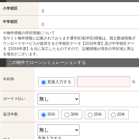
小学校区
()
中学校区
()
※物件情報の学区情報について
当サイト物件情報に記載されております通学区域(学区)情報は、国土数値情報ダ
ウンロードサービスが提供する小学校区データ【2016年度】及び中学校区デー
タ【2016年度】を元に加工したものですので、記載情報が現在の学区域と異な
る場合がございます。
この物件でローンシミュレーションする
年利率
直接入力する
％
ボーナス払い
返済年数
35年
30年
25年
20年
直接入力する