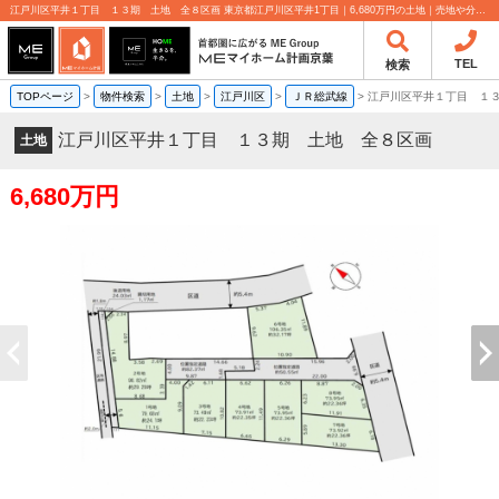
江戸川区平井１丁目 １３期 土地 全８区画 東京都江戸川区平井1丁目｜6,680万円の土地｜売地や分譲地情報｜MEマイホーム計画京葉株式会社
TEL
検索
TOPページ
>
物件検索
>
土地
>
江戸川区
>
ＪＲ総武線
>
江戸川区平井１丁目 １
江戸川区平井１丁目 １３期 土地 全８区画
土地
6,680万円