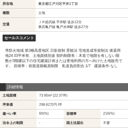
所在地
東京都江戸川区平井1丁目
種類
土地
ＪＲ総武線 平井駅 徒歩12分
交通
東武亀戸線 亀戸水神駅 徒歩27分
セールスコメント
準防火地域 第3種高度地区 日影規制 景観法 宅地造成等規制法 後退用
地24.03平米有、土地面積別途 契約制限有：木造で地階を有しない階
数が3階建以下の住宅建築計画または更地利用の方へ向けた土地販売で
す。 容積率：前面道路幅員制限 私道負担割合:1/7 建築条件:なし
詳細情報
土地面積
73.95m² (22.37坪)
坪単価
298.62万円 /坪
60(%)
216(%)
建ぺい率
容積率
法令上の制限
-
国土法届出
不要