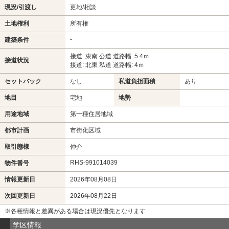
現況/引渡し
更地/相談
土地権利
所有権
-
建築条件
接道: 東南 公道 道路幅: 5.4ｍ
接道状況
接道: 北東 私道 道路幅: 4ｍ
セットバック
なし
私道負担面積
あり
地目
宅地
地勢
用途地域
第一種住居地域
都市計画
市街化区域
取引態様
仲介
RHS-991014039
物件番号
情報更新日
2026年08月08日
次回更新日
2026年08月22日
※各種情報と差異がある場合は現況優先となります
学区情報