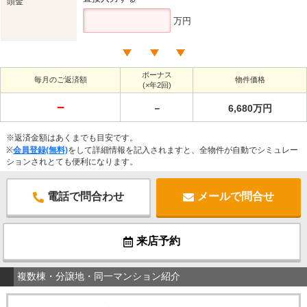
頭金
万円
ボーナス
毎月のご返済額
物件価格
(×年2回)
－
－
6,680万円
※返済金額はあくまでも目安です。
※
会員登録(無料)
をして詳細情報を記入されますと、全物件が自動でシミュレー
ションされとても便利になります。
電話で問合わせ
メールで問合せ
来店予約
複数棟・分譲地・同一マンション紹介