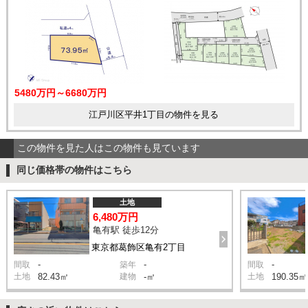
5480万円～6680万円
江戸川区平井1丁目の物件を見る
この物件を見た人はこの物件も見ています
同じ価格帯の物件はこちら
土地
6,480万円
亀有駅 徒歩12分
東京都葛飾区亀有2丁目
-
-
-
間取
築年
間取
土地
82.43㎡
建物
-㎡
土地
190.35㎡