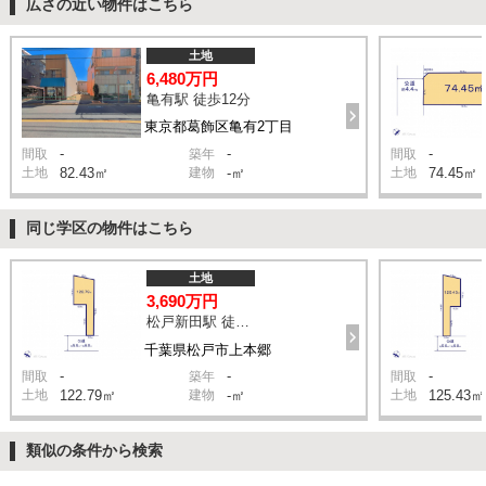
広さの近い物件はこちら
土地
6,480万円
亀有駅 徒歩12分
東京都葛飾区亀有2丁目
-
-
-
間取
築年
間取
土地
82.43㎡
建物
-㎡
土地
74.45㎡
同じ学区の物件はこちら
土地
3,690万円
松戸新田駅 徒歩13分
千葉県松戸市上本郷
-
-
-
間取
築年
間取
土地
122.79㎡
建物
-㎡
土地
125.43㎡
類似の条件から検索