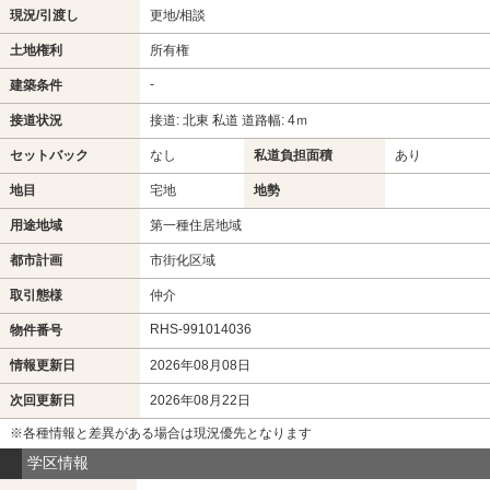
現況/引渡し
更地/相談
土地権利
所有権
-
建築条件
接道状況
接道: 北東 私道 道路幅: 4ｍ
セットバック
なし
私道負担面積
あり
地目
宅地
地勢
用途地域
第一種住居地域
都市計画
市街化区域
取引態様
仲介
RHS-991014036
物件番号
情報更新日
2026年08月08日
次回更新日
2026年08月22日
※各種情報と差異がある場合は現況優先となります
学区情報