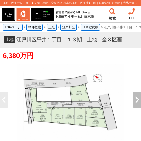
江戸川区平井１丁目 １３期 土地 全８区画 東京都江戸川区平井1丁目｜6,380万円の土地｜売地や分譲地情報｜MEマイホーム計画京葉株式会社
TEL
検索
TOPページ
>
物件検索
>
土地
>
江戸川区
>
ＪＲ総武線
>
江戸川区平井１丁目 １
江戸川区平井１丁目 １３期 土地 全８区画
土地
6,380万円