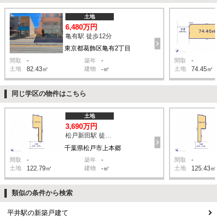
土地
6,480万円
亀有駅 徒歩12分
東京都葛飾区亀有2丁目
-
-
-
間取
築年
間取
土地
82.43㎡
建物
-㎡
土地
74.45㎡
同じ学区の物件はこちら
土地
3,690万円
松戸新田駅 徒歩13分
千葉県松戸市上本郷
-
-
-
間取
築年
間取
土地
122.79㎡
建物
-㎡
土地
125.43㎡
類似の条件から検索
平井駅の新築戸建て