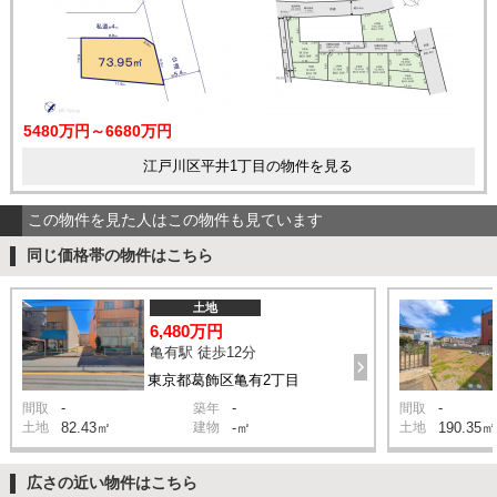
5480万円～6680万円
江戸川区平井1丁目の物件を見る
この物件を見た人はこの物件も見ています
同じ価格帯の物件はこちら
土地
6,480万円
亀有駅 徒歩12分
東京都葛飾区亀有2丁目
-
-
-
間取
築年
間取
土地
82.43㎡
建物
-㎡
土地
190.35㎡
広さの近い物件はこちら