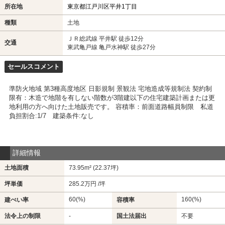
所在地
東京都江戸川区平井1丁目
種類
土地
ＪＲ総武線 平井駅 徒歩12分
交通
東武亀戸線 亀戸水神駅 徒歩27分
セールスコメント
準防火地域 第3種高度地区 日影規制 景観法 宅地造成等規制法 契約制
限有：木造で地階を有しない階数が3階建以下の住宅建築計画または更
地利用の方へ向けた土地販売です。 容積率：前面道路幅員制限 私道
負担割合:1/7 建築条件:なし
詳細情報
土地面積
73.95m² (22.37坪)
坪単価
285.2万円 /坪
60(%)
160(%)
建ぺい率
容積率
法令上の制限
-
国土法届出
不要