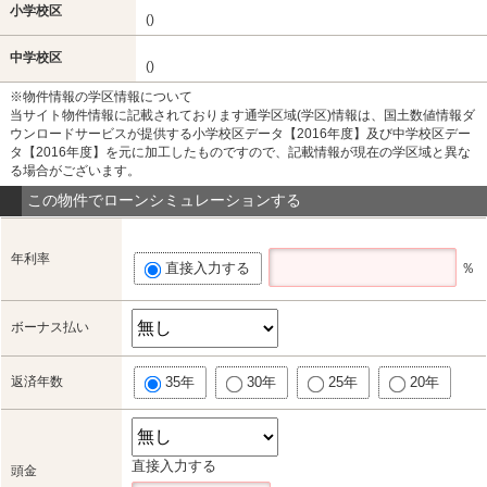
小学校区
()
中学校区
()
※物件情報の学区情報について
当サイト物件情報に記載されております通学区域(学区)情報は、国土数値情報ダ
ウンロードサービスが提供する小学校区データ【2016年度】及び中学校区デー
タ【2016年度】を元に加工したものですので、記載情報が現在の学区域と異な
る場合がございます。
この物件でローンシミュレーションする
年利率
直接入力する
％
ボーナス払い
返済年数
35年
30年
25年
20年
直接入力する
頭金