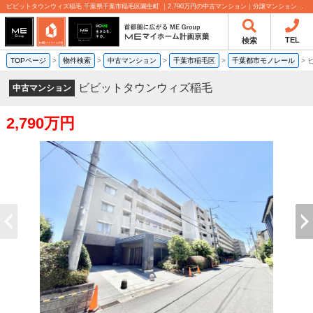
ビビットタウンウィズ稲毛 千葉県千葉市稲毛区園生町 ｜2,790万円の中古マンション｜分譲マンション情報｜MEマイホーム計画京葉株式会社
TEL
検索
TOPページ
>
物件検索
>
中古マンション
>
千葉市稲毛区
>
千葉都市モノレール
>
ビビットタウンウィズ稲毛
中古マンション
2,790万円