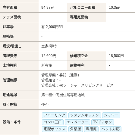
専有面積
94.98㎡
バルコニー面積
10.3m²
-
-
テラス面積
専用庭面積
駐車場
有:2,000円/月
-
駐輪場
現況/引渡し
空家/即時
管理費等
12,600円
修繕積立金
18,500円
土地権利
所有権
建物権利
-
管理形態：委託（通勤）
管理態様
管理組合：-
管理会社：㈱フージャースリビングサービス
用途地域
第一種中高層住居専用地域
取引態様
仲介
フローリング
システムキッチン
シャワー
設備・条件
コンロ三口
エレベーター
TVドアホン
宅配ボックス
角部屋
専用庭
ペット対応