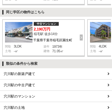
同じ学区の物件はこちら
中古マンション
2,190万円
稲毛駅 徒歩14分
千葉県千葉市稲毛区園生町
3LDK
4LDK
間取
築年
1973年
間取
土地
-㎡
建物
71.05㎡
土地
-㎡
類似の条件から検索
穴川駅の新築戸建て
穴川駅の中古戸建て
穴川駅のマンション
穴川駅の土地