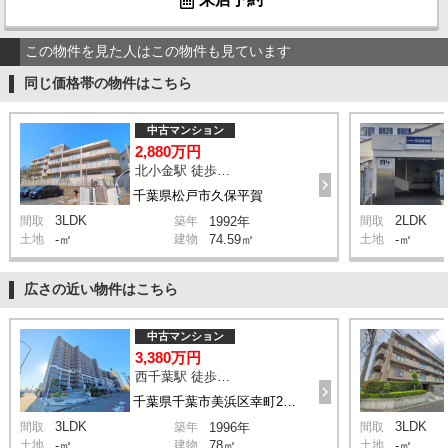
この物件を見た人はこの物件も見ています
同じ価格帯の物件はこちら
中古マンション
2,880万円
北小金駅 徒歩11分
千葉県松戸市久保平賀
3LDK
2LDK
間取
築年
1992年
間取
土地
-㎡
建物
74.59㎡
土地
-㎡
広さの近い物件はこちら
中古マンション
3,380万円
西千葉駅 徒歩10分
千葉県千葉市美浜区幸町2丁目
3LDK
3LDK
間取
築年
1996年
間取
土地
-㎡
建物
78㎡
土地
-㎡