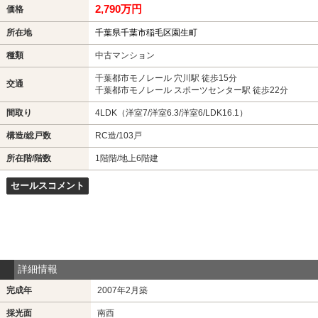
2,790万円
価格
所在地
千葉県千葉市稲毛区園生町
種類
中古マンション
千葉都市モノレール 穴川駅 徒歩15分
交通
千葉都市モノレール スポーツセンター駅 徒歩22分
間取り
4LDK（洋室7/洋室6.3/洋室6/LDK16.1）
構造/総戸数
RC造/103戸
所在階/階数
1階階/地上6階建
セールスコメント
詳細情報
完成年
2007年2月築
採光面
南西