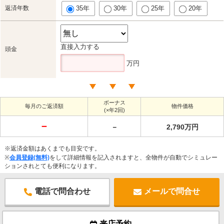
返済年数
35年
30年
25年
20年
直接入力する
頭金
万円
ボーナス
毎月のご返済額
物件価格
(×年2回)
－
－
2,790万円
※返済金額はあくまでも目安です。
※
会員登録(無料)
をして詳細情報を記入されますと、全物件が自動でシミュレー
ションされとても便利になります。
電話で問合わせ
メールで問合せ
来店予約