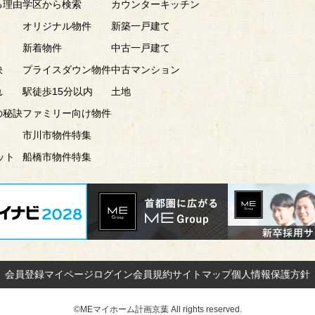
る理由
学区から検索
カウンターキッチン
オリジナル物件
新築一戸建て
新着物件
中古一戸建て
訣
プライスダウン物件
中古マンション
れ
駅徒歩15分以内
土地
の秘訣
ファミリー向け物件
市川市物件特集
ット
船橋市物件特集
会員登録
マイページ
ログイン
会員規約
サイトマップ
個人情報保護方針
©MEマイホーム計画京葉 All rights reserved.