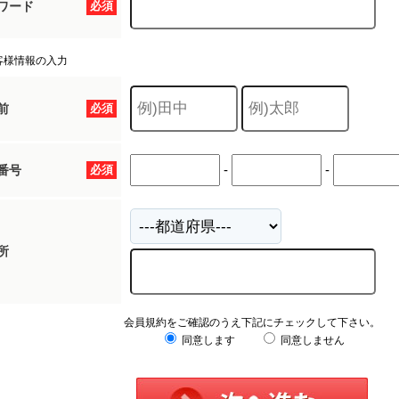
ワード
必須
客様情報の入力
前
必須
-
-
番号
必須
所
会員規約をご確認のうえ下記にチェックして下さい。
同意します
同意しません