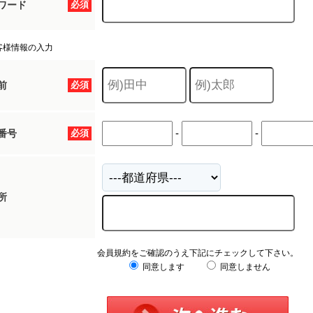
ワード
必須
客様情報の入力
前
必須
-
-
番号
必須
所
会員規約をご確認のうえ下記にチェックして下さい。
同意します
同意しません