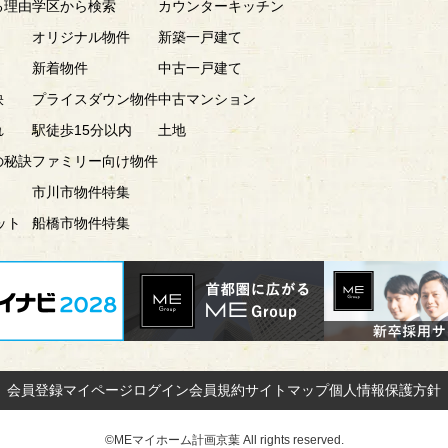
る理由
学区から検索
カウンターキッチン
オリジナル物件
新築一戸建て
新着物件
中古一戸建て
訣
プライスダウン物件
中古マンション
れ
駅徒歩15分以内
土地
の秘訣
ファミリー向け物件
市川市物件特集
ット
船橋市物件特集
会員登録
マイページ
ログイン
会員規約
サイトマップ
個人情報保護方針
©MEマイホーム計画京葉 All rights reserved.