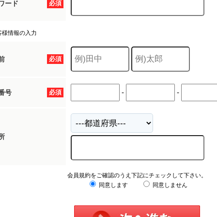
ワード
必須
客様情報の入力
前
必須
-
-
番号
必須
所
会員規約をご確認のうえ下記にチェックして下さい。
同意します
同意しません