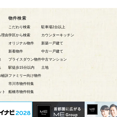
物件検索
こだわり検索
駐車場2台以上
る理由
学区から検索
カウンターキッチン
オリジナル物件
新築一戸建て
新着物件
中古一戸建て
訣
プライスダウン物件
中古マンション
れ
駅徒歩15分以内
土地
の秘訣
ファミリー向け物件
市川市物件特集
ット
船橋市物件特集