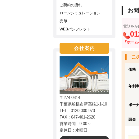
ご契約の流れ
お問
ローンシミュレーション
売却
電話をか
WEBパンフレット
01
「ホーム
会社案内
こ
価格
年利
〒274-0814
千葉県船橋市新高根1-1-10
ボー
TEL : 0120-000-973
FAX : 047-401-2620
頭金
営業時間 : 9:00～
定休日 : 水曜日