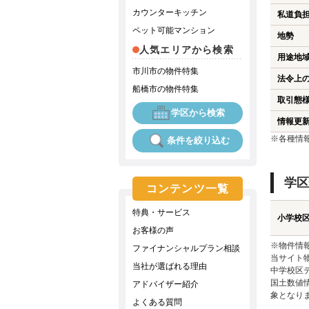
カウンターキッチン
私道負
ペット可能マンション
地勢
人気エリアから検索
用途地
市川市の物件特集
法令上
船橋市の物件特集
取引態
学区から検索
情報更
※各種情
条件を絞り込む
学区
コンテンツ一覧
特典・サービス
小学校
お客様の声
※物件情
ファイナンシャルプラン相談
当サイト
当社が選ばれる理由
中学校区
国土数値
アドバイザー紹介
象となり
よくある質問