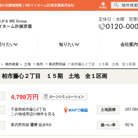
物件検索
売地や分譲地情報｜MEマイホーム計画京葉株式会社
定休日：水曜 営業時
0120-00
売りたい
知りたい
会社案内
>
>
>
>
物件検索
>
土地
柏市
東武野田線
柏市藤心２丁目 １５期 土地 全１区画
柏市藤心２丁目 １５期 土地 全１区画
4,798万円
千葉県柏市藤心2丁目
207.08
土地面積
MAPで確認
この地域周辺の物件を見る
東武野田線
逆井
徒歩9分
50 %
建ぺい率