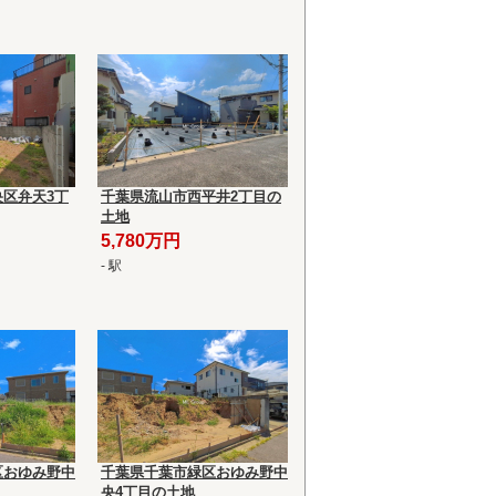
区弁天3丁
千葉県流山市西平井2丁目の
土地
5,780万円
- 駅
区おゆみ野中
千葉県千葉市緑区おゆみ野中
央4丁目の土地