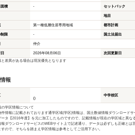
担面積
-
セットバック
地目
域
第一種低層住居専用地域
都市計画
の制限
-
国土法届出
様
仲介
新日
2026年08月06日
次回更新日
報と差異がある場合は現況優先となります
情報
区
中学校区
()
報の学区情報について
物件情報に記載されております通学区域(学区)情報は、国土数値情報ダウンロードサ
データ【2016年度】を元に加工したものですので、記載情報が現在の学区域と異な
情報ダウンロードサービスのWEBサイト上で記述通り、データは必ずしも正確とは言
ますので、そちらを踏まえ学区情報は参考としてご活用下さい。