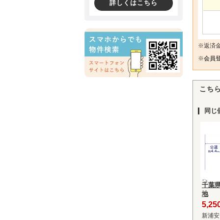
詳しくはこちら
※返済
※
会員登
こち
同じ
千葉
地
5,2
新浦安