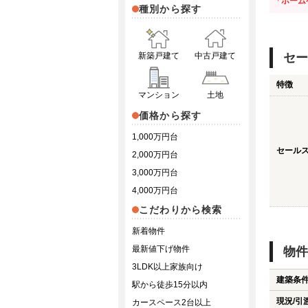
「ホーム
種別から探す
新築戸建て
中古戸建て
セー
特徴
マンション
土地
価格から探す
1,000万円台
セール
2,000万円台
3,000万円台
4,000万円台
こだわりから検索
新着物件
最新値下げ物件
物件
3LDK以上家族向け
建築条
駅から徒歩15分以内
現況/引
カースペース2台以上