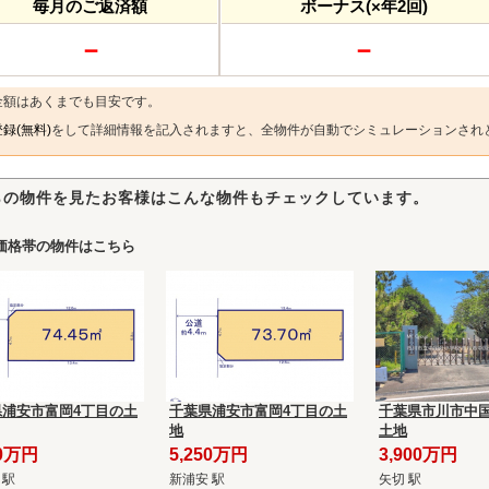
毎月のご返済額
ボーナス(×年2回)
－
－
金額はあくまでも目安です。
録(無料)
をして詳細情報を記入されますと、全物件が自動でシミュレーションされ
らの物件を見たお客様はこんな物件もチェックしています。
価格帯の物件はこちら
県浦安市富岡4丁目の土
千葉県浦安市富岡4丁目の土
千葉県市川市中国
地
土地
50万円
5,250万円
3,900万円
 駅
新浦安 駅
矢切 駅