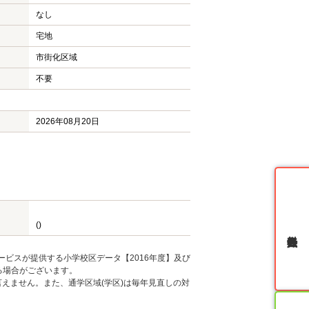
なし
宅地
市街化区域
不要
2026年08月20日
()
無料会員登録
ービスが提供する小学校区データ【2016年度】及び
る場合がございます。
えません。また、通学区域(学区)は毎年見直しの対