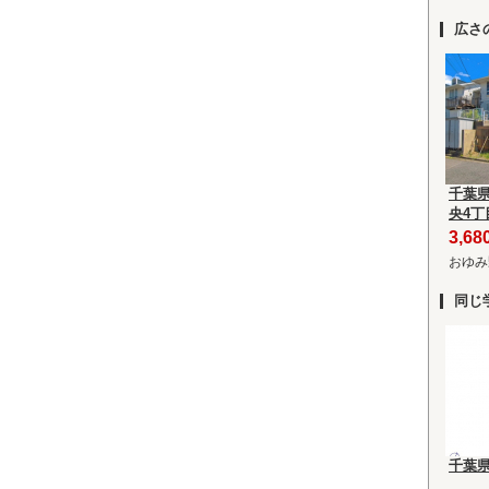
広さ
千葉
央4丁
3,6
おゆみ
同じ
千葉県