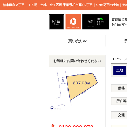
柏市藤心２丁目 １５期 土地 全１区画 千葉県柏市藤心2丁目｜4,798万円の土地｜
買いたい
TOPページ
お気軽にお問い合わせください
土地
価格
所在地
交通