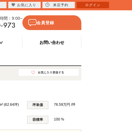
お気に入り
来店予約
ログイン
間：9:00~
0-973
会員登録
お問い合わせ
m² (62.64坪)
76.59万円 /坪
坪単価
100 %
容積率