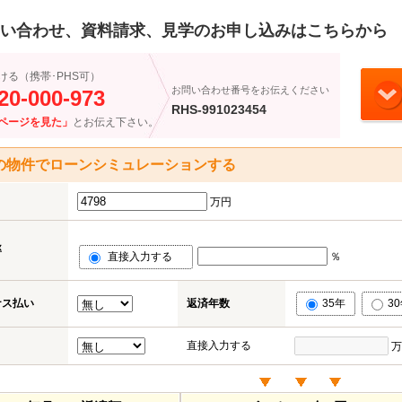
い合わせ、資料請求、見学のお申し込みはこちらから
ける（携帯･PHS可）
お問い合わせ番号をお伝えください
20-000-973
RHS-991023454
ページを見た」
とお伝え下さい。
の物件でローンシミュレーションする
万円
率
直接入力する
％
ナス払い
返済年数
35年
3
直接入力する
万