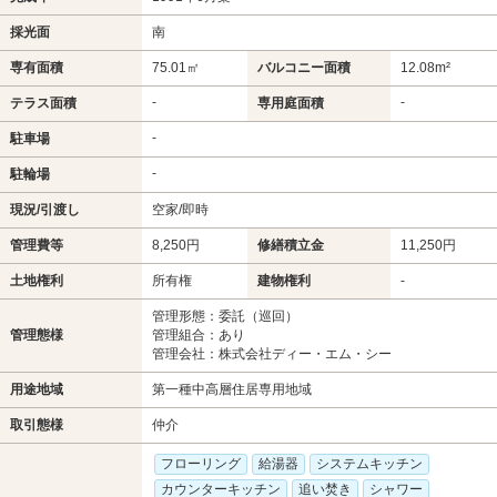
採光面
南
専有面積
75.01㎡
バルコニー面積
12.08m²
-
-
テラス面積
専用庭面積
-
駐車場
-
駐輪場
現況/引渡し
空家/即時
管理費等
8,250円
修繕積立金
11,250円
土地権利
所有権
建物権利
-
管理形態：委託（巡回）
管理態様
管理組合：あり
管理会社：株式会社ディー・エム・シー
用途地域
第一種中高層住居専用地域
取引態様
仲介
フローリング
給湯器
システムキッチン
カウンターキッチン
追い焚き
シャワー