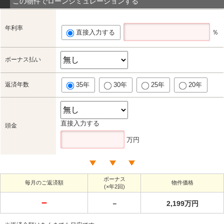
この物件でローンシミュレーションする
年利率
直接入力する
％
ボーナス払い
返済年数
35年
30年
25年
20年
直接入力する
頭金
万円
ボーナス
毎月のご返済額
物件価格
(×年2回)
－
－
2,199万円