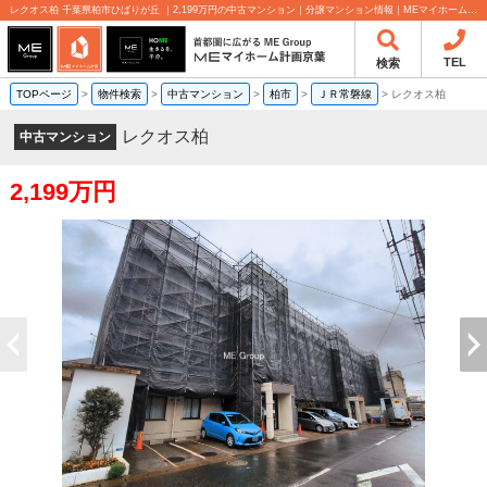
レクオス柏 千葉県柏市ひばりが丘 ｜2,199万円の中古マンション｜分譲マンション情報｜MEマイホーム計画京葉株式会社
TEL
検索
TOPページ
>
物件検索
>
中古マンション
>
柏市
>
ＪＲ常磐線
>
レクオス柏
レクオス柏
中古マンション
2,199万円