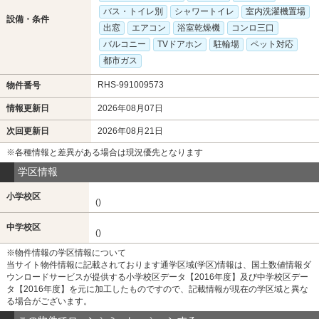
バス・トイレ別
シャワートイレ
室内洗濯機置場
設備・条件
出窓
エアコン
浴室乾燥機
コンロ三口
バルコニー
TVドアホン
駐輪場
ペット対応
都市ガス
RHS-991009573
物件番号
情報更新日
2026年08月07日
次回更新日
2026年08月21日
※各種情報と差異がある場合は現況優先となります
学区情報
小学校区
()
中学校区
()
※物件情報の学区情報について
当サイト物件情報に記載されております通学区域(学区)情報は、国土数値情報ダ
ウンロードサービスが提供する小学校区データ【2016年度】及び中学校区デー
タ【2016年度】を元に加工したものですので、記載情報が現在の学区域と異な
る場合がございます。