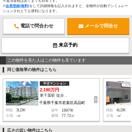
※返済金額はあくまでも目安です。
※
会員登録(無料)
をして詳細情報を記入されますと、全物件が自動でシミュレー
ションされとても便利になります。
電話で問合わせ
メールで問合せ
来店予約
この物件を見た人はこの物件も見ています
同じ価格帯の物件はこちら
中古マンション
2,190万円
東千葉駅 徒歩23分
千葉県千葉市若葉区高品町
3LDK
4LDK
間取
築年
1997年
間取
土地
-㎡
建物
77.72㎡
土地
-㎡
広さの近い物件はこちら