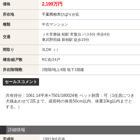
2,199万円
価格
所在地
千葉県柏市ひばりが丘
種類
中古マンション
ＪＲ常磐線 柏駅 常盤台 バス6分 停歩4分
交通
東武野田線 新柏駅 徒歩19分
間取り
3LDK（-）
構造/総戸数
RC造/24戸
所在階/階数
2階階/地上4階 地下1階建
セールスコメント
共有持分：1061.14平米×7501/180024有 ペット飼育：可（1住居につき
犬猫あわせて2匹まで。成長時の体長50cm以内、体重10kg以内までと
する。）
詳細情報
完成年
1991年6月築