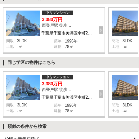
中古マンション
3,380万円
西登戸駅 徒歩10分
千葉県千葉市美浜区幸町2丁目
3LDK
3LDK
間取
築年
1996年
間取
土地
-㎡
建物
78㎡
土地
-㎡
同じ学区の物件はこちら
中古マンション
3,380万円
西登戸駅 徒歩10分
千葉県千葉市美浜区幸町2丁目
3LDK
3LDK
間取
築年
1996年
間取
土地
-㎡
建物
78㎡
土地
-㎡
類似の条件から検索