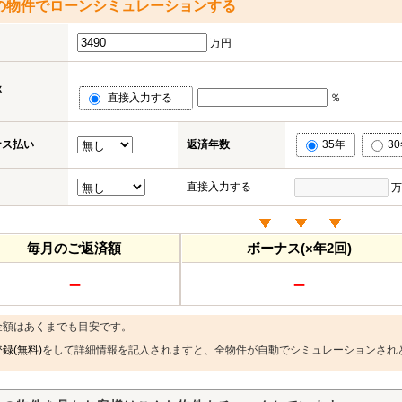
の物件でローンシミュレーションする
万円
率
直接入力する
％
ナス払い
返済年数
35年
3
直接入力する
万
毎月のご返済額
ボーナス(×年2回)
－
－
金額はあくまでも目安です。
録(無料)
をして詳細情報を記入されますと、全物件が自動でシミュレーションされ