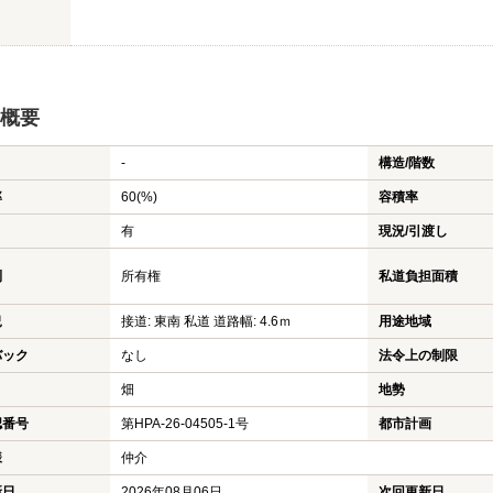
概要
-
構造/階数
率
60(%)
容積率
有
現況/引渡し
利
所有権
私道負担面積
況
接道: 東南 私道 道路幅: 4.6ｍ
用途地域
バック
なし
法令上の制限
畑
地勢
認番号
第HPA-26-04505-1号
都市計画
様
仲介
新日
2026年08月06日
次回更新日