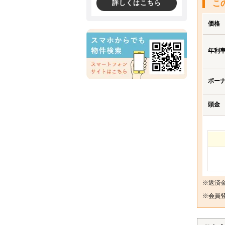
詳しくはこちら
こ
価格
年利
ボー
頭金
※返済
※
会員登