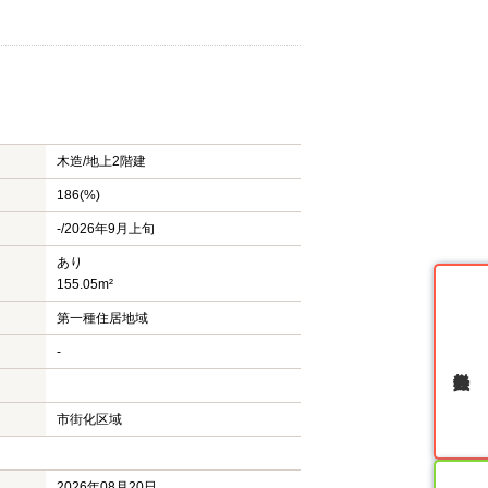
木造/
地上2階建
186(%)
-/2026年9月上旬
あり
155.05m²
第一種住居地域
-
無料会員登録
市街化区域
2026年08月20日