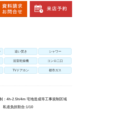
ン
追い焚き
シャワー
浴室乾燥機
コンロ二口
TVドアホン
都市ガス
：4h-2.5h/4m 宅地造成等工事規制区域
 私道負担割合:1/10