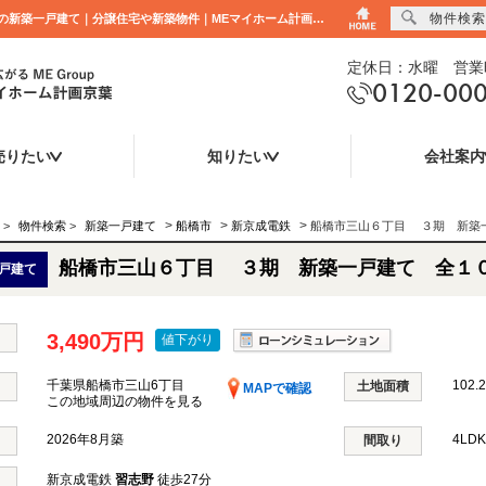
物件検索
船橋市三山６丁目 ３期 新築一戸建て 全１０棟 千葉県船橋市三山6丁目｜3,490万円の新築一戸建て｜分譲住宅や新築物件｜MEマイホーム計画京葉株式会社
定休日：水曜 営業時
0120-00
売りたい
知りたい
会社案内
>
>
>
>
物件検索
>
新築一戸建て
船橋市
新京成電鉄
船橋市三山６丁目 ３期 新築
船橋市三山６丁目 ３期 新築一戸建て 全１
戸建て
3,490万円
値下がり
千葉県船橋市三山6丁目
102.
土地面積
MAPで確認
この地域周辺の物件を見る
2026年8月築
4LD
間取り
新京成電鉄
習志野
徒歩27分