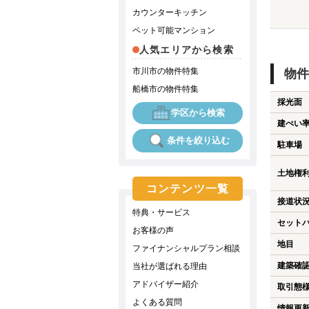
カウンターキッチン
ペット可能マンション
人気エリアから検索
市川市の物件特集
物件
船橋市の物件特集
採光面
学区から検索
建ぺい
条件を絞り込む
駐車場
土地権
コンテンツ一覧
接道状
特典・サービス
セット
お客様の声
地目
ファイナンシャルプラン相談
建築確
当社が選ばれる理由
アドバイザー紹介
取引態
よくある質問
情報更