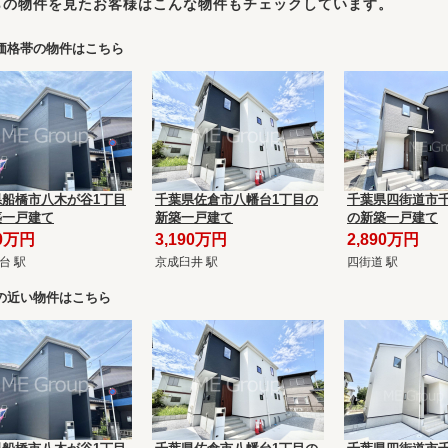
らの物件を見たお客様はこんな物件もチェックしています。
価格帯の物件はこちら
県船橋市八木が谷1丁目
千葉県佐倉市八幡台1丁目の
千葉県四街道市千
築一戸建て
新築一戸建て
の新築一戸建て
90万円
3,190万円
2,890万円
台 駅
京成臼井 駅
四街道 駅
の近い物件はこちら