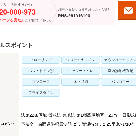
ける（携帯･PHS可）
お問い合わせ番号をお伝えください
20-000-973
RHS-991016100
ページを見た」
とお伝え下さい。
ルスポイント
フローリング
システムキッチン
カウンターキッチ
バス・トイレ別
シャワートイレ
室内洗濯機置場
コンロ三口
床下収納
バルコニー
プライスダウン
法第22条区域 景観法 農地法 第1種高度地区（20m） 日影規制
スコメント
容積率：前面道路幅員制限 ゴミ置場持分：2.25平米×1/10有