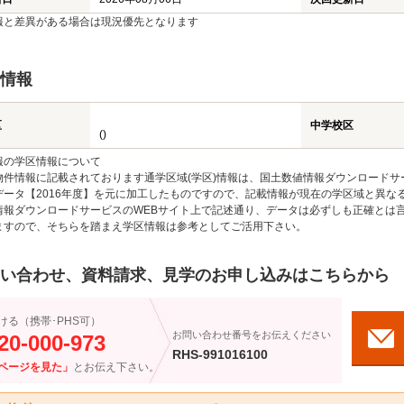
報と差異がある場合は現況優先となります
情報
区
中学校区
()
報の学区情報について
物件情報に記載されております通学区域(学区)情報は、国土数値情報ダウンロードサ
データ【2016年度】を元に加工したものですので、記載情報が現在の学区域と異な
情報ダウンロードサービスのWEBサイト上で記述通り、データは必ずしも正確とは言
ますので、そちらを踏まえ学区情報は参考としてご活用下さい。
い合わせ、資料請求、見学のお申し込みはこちらから
ける（携帯･PHS可）
お問い合わせ番号をお伝えください
20-000-973
RHS-991016100
ページを見た」
とお伝え下さい。