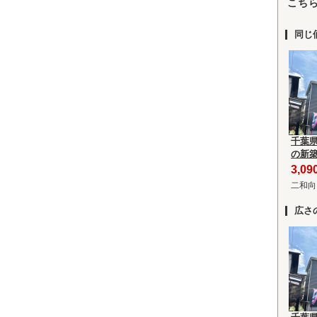
こち
同じ
千葉
の新
3,0
二和向
広さ