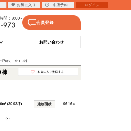
お気に入り
来店予約
ログイン
間：9:00~
0-973
会員登録
お問い合わせ
一戸建て 全１０棟
０棟
26m² (30.93坪)
96.16㎡
建物面積
K （-）