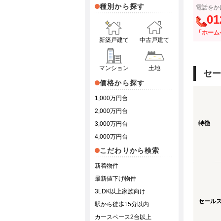
種別から探す
電話をか
01
「ホーム
新築戸建て
中古戸建て
マンション
土地
セー
価格から探す
1,000万円台
2,000万円台
特徴
3,000万円台
4,000万円台
こだわりから検索
新着物件
最新値下げ物件
3LDK以上家族向け
セール
駅から徒歩15分以内
カースペース2台以上