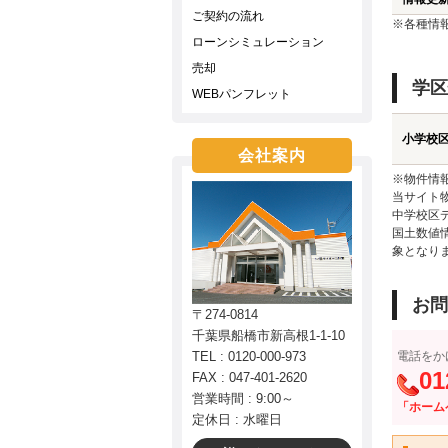
ご契約の流れ
※各種情
ローンシミュレーション
売却
学区
WEBパンフレット
小学校
会社案内
※物件情
当サイト
中学校区
国土数値
象となり
お問
〒274-0814
千葉県船橋市新高根1-1-10
TEL : 0120-000-973
電話をか
01
FAX : 047-401-2620
営業時間 : 9:00～
「ホーム
定休日 : 水曜日