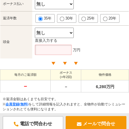
ボーナス払い
返済年数
35年
30年
25年
20年
直接入力する
頭金
万円
ボーナス
毎月のご返済額
物件価格
(×年2回)
－
－
6,280万円
※返済金額はあくまでも目安です。
※
会員登録(無料)
をして詳細情報を記入されますと、全物件が自動でシミュレー
ションされとても便利になります。
電話で問合わせ
メールで問合せ