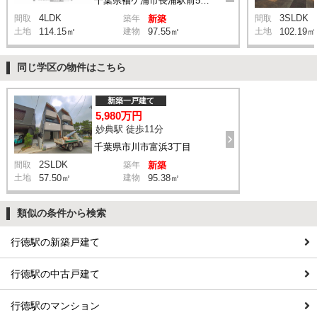
千葉県袖ケ浦市長浦駅前5丁目
4LDK
3SLDK
間取
築年
新築
間取
土地
114.15㎡
建物
97.55㎡
土地
102.19㎡
同じ学区の物件はこちら
新築一戸建て
5,980万円
妙典駅 徒歩11分
千葉県市川市富浜3丁目
2SLDK
間取
築年
新築
土地
57.50㎡
建物
95.38㎡
類似の条件から検索
行徳駅の新築戸建て
行徳駅の中古戸建て
行徳駅のマンション