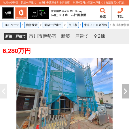
市川市伊勢宿 新築一戸建て 全2棟 千葉県市川市伊勢宿 ｜6,280万円の新築一戸建て｜分譲住宅や新築物件｜MEマイホーム計画京葉株式会社
TEL
検索
TOPページ
>
物件検索
>
新築一戸建て
>
市川市
>
東京メトロ東西線
>
市川市伊勢
市川市伊勢宿 新築一戸建て 全2棟
新築一戸建て
6,280万円