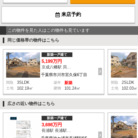
来店予約
この物件を見た人はこの物件も見ています
同じ価格帯の物件はこちら
新築一戸建て
5,199万円
京成八幡駅 貝塚入口 バス8分 停歩7分
千葉県市川市宮久保6丁目
3SLDK
2SLDK
間取
築年
新築
間取
土地
102.19㎡
建物
101.24㎡
土地
102.03㎡
広さの近い物件はこちら
新築一戸建て
3,698万円
長浦駅 長浦駅前５丁目 バス4分 停歩6分