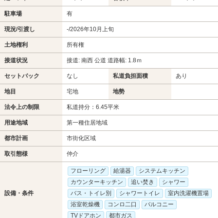
駐車場
有
現況/引渡し
-/2026年10月上旬
土地権利
所有権
接道状況
接道: 南西 公道 道路幅: 1.8ｍ
セットバック
なし
私道負担面積
あり
地目
宅地
地勢
法令上の制限
私道持分：6.45平米
用途地域
第一種住居地域
都市計画
市街化区域
取引態様
仲介
フローリング
給湯器
システムキッチン
カウンターキッチン
追い焚き
シャワー
設備・条件
バス・トイレ別
シャワートイレ
室内洗濯機置場
浴室乾燥機
コンロ二口
バルコニー
TVドアホン
都市ガス