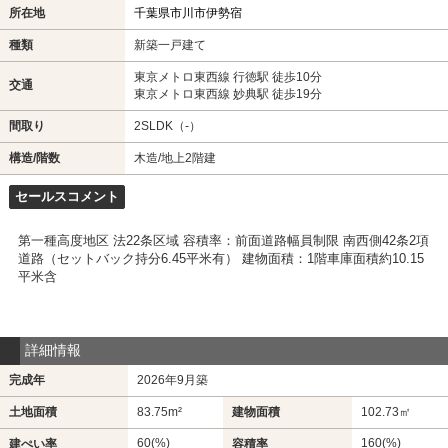
所在地
千葉県市川市伊勢宿
種類
新築一戸建て
東京メトロ東西線 行徳駅 徒歩10分
交通
東京メトロ東西線 妙典駅 徒歩19分
間取り
2SLDK（-）
構造/階数
木造/地上2階建
セールスコメント
第一種高度地区 法22条区域 容積率：前面道路幅員制限 南西側42条2項
道路（セットバック持分6.45平米有） 建物面積：1階車庫面積約10.15
平米含
詳細情報
完成年
2026年9月築
土地面積
83.75m²
建物面積
102.73㎡
60(%)
160(%)
建ぺい率
容積率