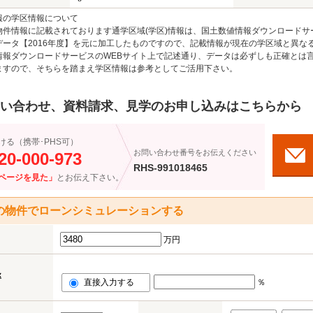
報の学区情報について
物件情報に記載されております通学区域(学区)情報は、国土数値情報ダウンロードサ
データ【2016年度】を元に加工したものですので、記載情報が現在の学区域と異な
情報ダウンロードサービスのWEBサイト上で記述通り、データは必ずしも正確とは言
ますので、そちらを踏まえ学区情報は参考としてご活用下さい。
い合わせ、資料請求、見学のお申し込みはこちらから
ける（携帯･PHS可）
お問い合わせ番号をお伝えください
20-000-973
RHS-991018465
ページを見た」
とお伝え下さい。
の物件でローンシミュレーションする
万円
率
直接入力する
％