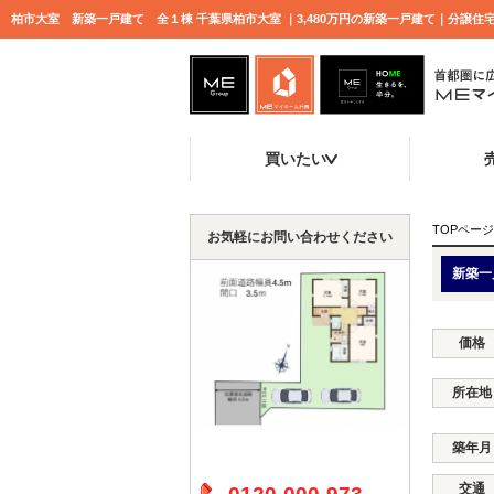
柏市大室 新築一戸建て 全１棟 千葉県柏市大室 ｜3,480万円の新築一戸建て｜分譲
買いたい
TOPページ
お気軽にお問い合わせください
新築一
価格
所在地
築年月
交通