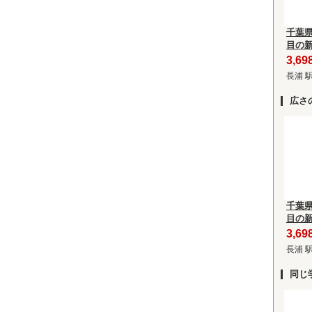
千葉
目の
3,6
長浦 
広さ
千葉
目の
3,6
長浦 
同じ