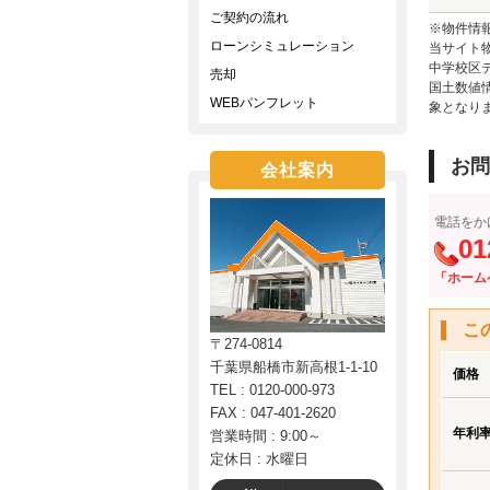
ご契約の流れ
※物件情
ローンシミュレーション
当サイト
中学校区
売却
国土数値
WEBパンフレット
象となり
お問
会社案内
電話をか
01
「ホーム
こ
〒274-0814
千葉県船橋市新高根1-1-10
価格
TEL : 0120-000-973
FAX : 047-401-2620
年利
営業時間 : 9:00～
定休日 : 水曜日