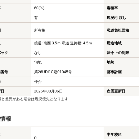
率
60(%)
容積率
有
現況/引渡し
利
所有権
私道負担面積
況
接道: 南西 3.5ｍ 私道 道路幅: 4.5ｍ
用途地域
バック
なし
法令上の制限
宅地
地勢
認番号
第26UDI1C建01045号
都市計画
様
仲介
新日
2026年08月06日
次回更新日
報と差異がある場合は現況優先となります
情報
区
中学校区
()