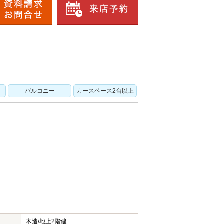
バルコニー
カースペース2台以上
木造/
地上2階建