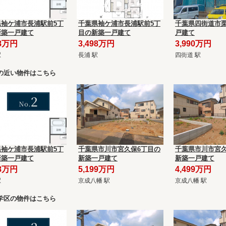
県袖ケ浦市長浦駅前5丁
千葉県袖ケ浦市長浦駅前5丁
千葉県四街道市栗
新築一戸建て
目の新築一戸建て
戸建て
98万円
3,498万円
3,990万円
駅
長浦 駅
四街道 駅
の近い物件はこちら
県袖ケ浦市長浦駅前5丁
千葉県市川市宮久保6丁目の
千葉県市川市宮久
新築一戸建て
新築一戸建て
新築一戸建て
98万円
5,199万円
4,499万円
駅
京成八幡 駅
京成八幡 駅
学区の物件はこちら