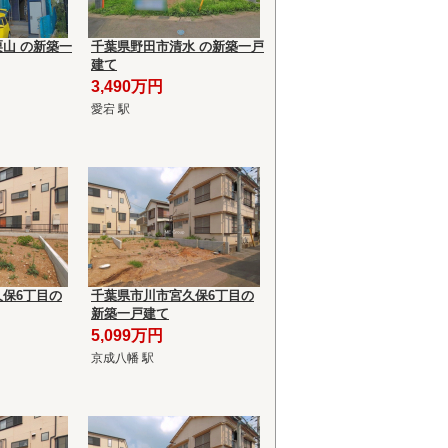
山 の新築一
千葉県野田市清水 の新築一戸
建て
3,490万円
愛宕 駅
保6丁目の
千葉県市川市宮久保6丁目の
新築一戸建て
5,099万円
京成八幡 駅