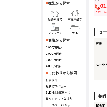
電話をか
種別から探す
01
「ホーム
新築戸建て
中古戸建て
セー
マンション
土地
価格から探す
特徴
1,000万円台
2,000万円台
3,000万円台
セール
4,000万円台
こだわりから検索
新着物件
最新値下げ物件
3LDK以上家族向け
物件
駅から徒歩15分以内
カースペース2台以上
採光面