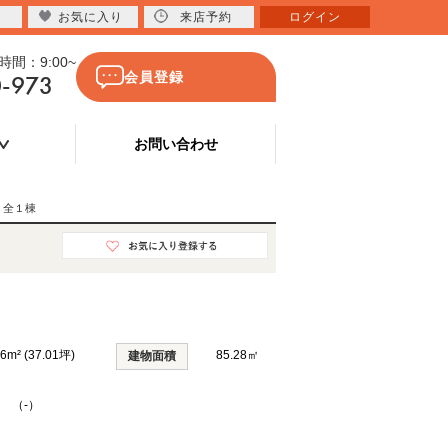
お気に入り
来店予約
ログイン
間：9:00~
0-973
会員登録
お問い合わせ
 全１棟
36m² (37.01坪)
85.28㎡
建物面積
K （-）