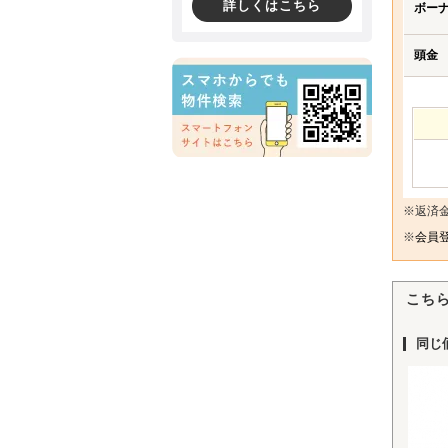
詳しくはこちら
ボー
頭金
※返済
※
会員登
こち
同じ