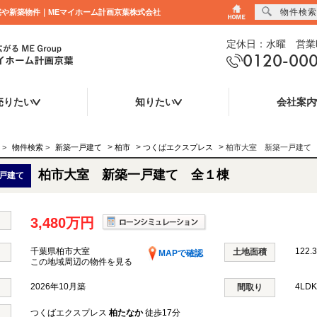
物件検索
住宅や新築物件｜MEマイホーム計画京葉株式会社
定休日：水曜 営業時
0120-00
売りたい
知りたい
会社案内
>
>
>
>
物件検索
>
新築一戸建て
柏市
つくばエクスプレス
柏市大室 新築一戸建て
柏市大室 新築一戸建て 全１棟
戸建て
3,480万円
千葉県柏市大室
122.
土地面積
MAPで確認
この地域周辺の物件を見る
2026年10月築
4LD
間取り
つくばエクスプレス
柏たなか
徒歩17分