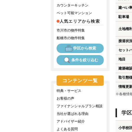
カウンターキッチン
建ぺい
ペット可能マンション
駐車場
人気エリアから検索
土地権
市川市の物件特集
船橋市の物件特集
接道状
学区から検索
セット
地目
条件を絞り込む
建築確
取引態
コンテンツ一覧
情報更
特典・サービス
※各種情
お客様の声
ファイナンシャルプラン相談
学区
当社が選ばれる理由
アドバイザー紹介
小学校
よくある質問