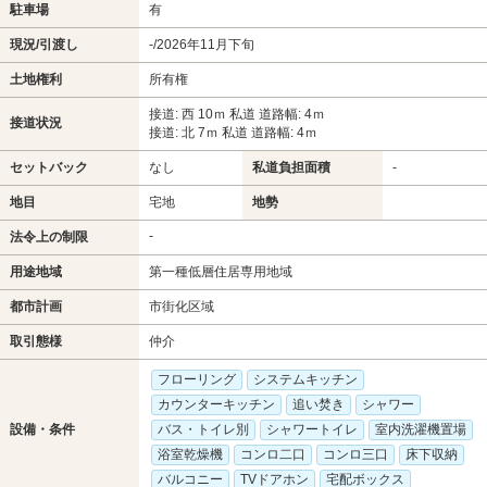
駐車場
有
現況/引渡し
-/2026年11月下旬
土地権利
所有権
接道: 西 10ｍ 私道 道路幅: 4ｍ
接道状況
接道: 北 7ｍ 私道 道路幅: 4ｍ
セットバック
なし
私道負担面積
-
地目
宅地
地勢
-
法令上の制限
用途地域
第一種低層住居専用地域
都市計画
市街化区域
取引態様
仲介
フローリング
システムキッチン
カウンターキッチン
追い焚き
シャワー
設備・条件
バス・トイレ別
シャワートイレ
室内洗濯機置場
浴室乾燥機
コンロ二口
コンロ三口
床下収納
バルコニー
TVドアホン
宅配ボックス