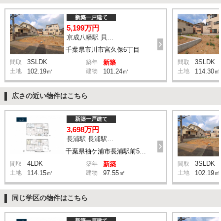
新築一戸建て
5,199万円
京成八幡駅 貝塚入口 バス8分 停歩7分
千葉県市川市宮久保6丁目
3SLDK
3SLDK
間取
築年
新築
間取
土地
102.19㎡
建物
101.24㎡
土地
114.30㎡
広さの近い物件はこちら
新築一戸建て
3,698万円
長浦駅 長浦駅前５丁目 バス4分 停歩6分
千葉県袖ケ浦市長浦駅前5丁目
4LDK
3SLDK
間取
築年
新築
間取
土地
114.15㎡
建物
97.55㎡
土地
102.19㎡
同じ学区の物件はこちら
新築一戸建て