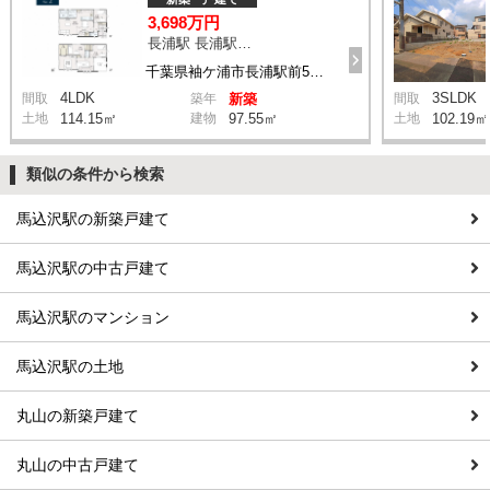
3,698万円
長浦駅 長浦駅前５丁目 バス4分 停歩6分
千葉県袖ケ浦市長浦駅前5丁目
4LDK
3SLDK
間取
築年
新築
間取
土地
114.15㎡
建物
97.55㎡
土地
102.19㎡
類似の条件から検索
馬込沢駅の新築戸建て
馬込沢駅の中古戸建て
馬込沢駅のマンション
馬込沢駅の土地
丸山の新築戸建て
丸山の中古戸建て