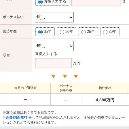
直接入力する
％
ボーナス払い
返済年数
35年
30年
25年
20年
直接入力する
頭金
万円
ボーナス
毎月のご返済額
物件価格
(×年2回)
－
－
4,880万円
※返済金額はあくまでも目安です。
※
会員登録(無料)
をして詳細情報を記入されますと、全物件が自動でシミュレー
ションされとても便利になります。