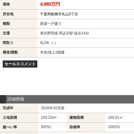
4,880万円
価格
所在地
千葉県船橋市丸山3丁目
種類
新築一戸建て
交通
東武野田線 馬込沢駅 徒歩14分
間取り
4LDK（-）
構造/階数
木造/地上2階建
セールスコメント
詳細情報
完成年
2026年10月築
土地面積
103.23m²
建物面積
100.61㎡
50(%)
100(%)
建ぺい率
容積率