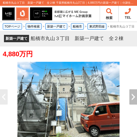
船橋市丸山３丁目 新築一戸建て 全２棟 千葉県船橋市丸山3丁目｜4,880万円の新築一戸建て｜分譲住宅や新築物件｜MEマイホーム計画京葉株式会社
TEL
検索
TOPページ
>
物件検索
>
新築一戸建て
>
船橋市
>
東武野田線
>
船橋市丸山３丁目
船橋市丸山３丁目 新築一戸建て 全２棟
新築一戸建て
4,880万円