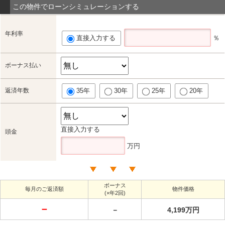
この物件でローンシミュレーションする
年利率
直接入力する
％
ボーナス払い
返済年数
35年
30年
25年
20年
直接入力する
頭金
万円
ボーナス
毎月のご返済額
物件価格
(×年2回)
－
－
4,199万円