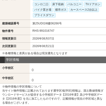
コンロ二口
床下収納
バルコニー
TVドアホン
バイク置き場
都市ガス
カースペース2台以上
プライスダウン
建築確認番号
第25UDI1W建06266号
RHS-991016747
物件番号
情報更新日
2026年08月07日
次回更新日
2026年08月21日
※各種情報と差異がある場合は現況優先となります
学区情報
小学校区
()
中学校区
()
※物件情報の学区情報について
当サイト物件情報に記載されております通学区域(学区)情報は、国土数値情報ダ
ウンロードサービスが提供する小学校区データ【2016年度】及び中学校区デー
タ【2016年度】を元に加工したものですので、記載情報が現在の学区域と異な
る場合がございます。