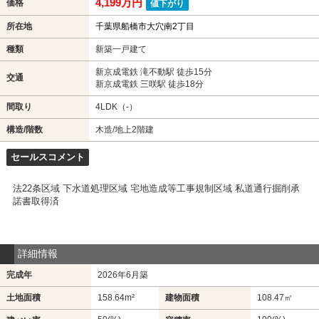
4,199万円
価格
値下がり
所在地
千葉県船橋市大穴南2丁目
種類
新築一戸建て
新京成電鉄 滝不動駅 徒歩15分
交通
新京成電鉄 三咲駅 徒歩18分
間取り
4LDK（-）
構造/階数
木造/地上2階建
セールスコメント
法22条区域 下水道処理区域 宅地造成等工事規制区域 私道通行掘削承
諾書取得済
詳細情報
完成年
2026年6月築
土地面積
158.64m²
建物面積
108.47㎡