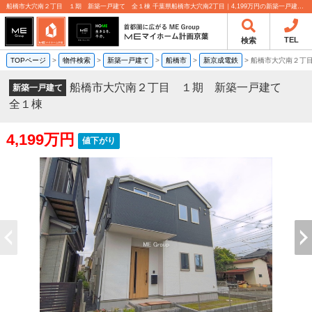
船橋市大穴南２丁目 １期 新築一戸建て 全１棟 千葉県船橋市大穴南2丁目｜4,199万円の新築一戸建て｜分譲住宅や新築物件｜MEマイホーム計画京葉株式会社
TEL
検索
TOPページ
>
物件検索
>
新築一戸建て
>
船橋市
>
新京成電鉄
>
船橋市大穴南２丁
船橋市大穴南２丁目 １期 新築一戸建て
新築一戸建て
全１棟
4,199万円
値下がり