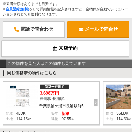
※返済金額はあくまでも目安です。
※
会員登録(無料)
をして詳細情報を記入されますと、全物件が自動でシミュレー
ションされとても便利になります。
電話で問合わせ
メールで問合せ
来店予約
この物件を見た人はこの物件も見ています
同じ価格帯の物件はこちら
新築一戸建て
3,698万円
長浦駅 長浦駅前５丁目 バス4分 停歩6分
千葉県袖ケ浦市長浦駅前5丁目
4LDK
3SLDK
間取
築年
新築
間取
土地
114.15㎡
建物
97.55㎡
土地
114.30㎡