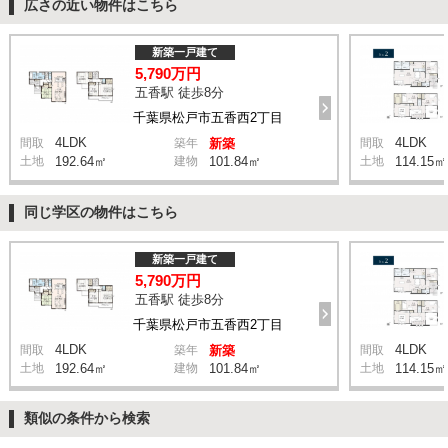
広さの近い物件はこちら
新築一戸建て
5,790万円
五香駅 徒歩8分
千葉県松戸市五香西2丁目
4LDK
4LDK
間取
築年
新築
間取
土地
192.64㎡
建物
101.84㎡
土地
114.15㎡
同じ学区の物件はこちら
新築一戸建て
5,790万円
五香駅 徒歩8分
千葉県松戸市五香西2丁目
4LDK
4LDK
間取
築年
新築
間取
土地
192.64㎡
建物
101.84㎡
土地
114.15㎡
類似の条件から検索