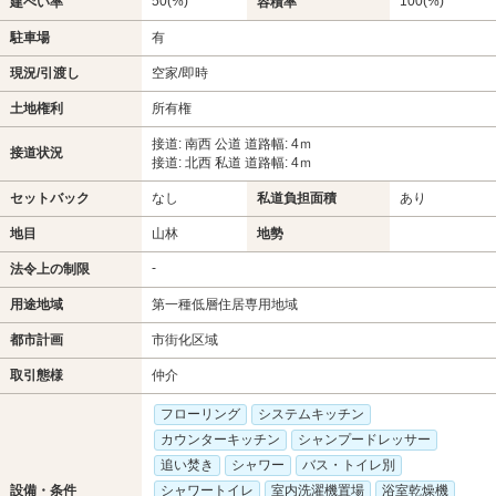
50(%)
100(%)
建ぺい率
容積率
駐車場
有
現況/引渡し
空家/即時
土地権利
所有権
接道: 南西 公道 道路幅: 4ｍ
接道状況
接道: 北西 私道 道路幅: 4ｍ
セットバック
なし
私道負担面積
あり
地目
山林
地勢
-
法令上の制限
用途地域
第一種低層住居専用地域
都市計画
市街化区域
取引態様
仲介
フローリング
システムキッチン
カウンターキッチン
シャンプードレッサー
追い焚き
シャワー
バス・トイレ別
設備・条件
シャワートイレ
室内洗濯機置場
浴室乾燥機