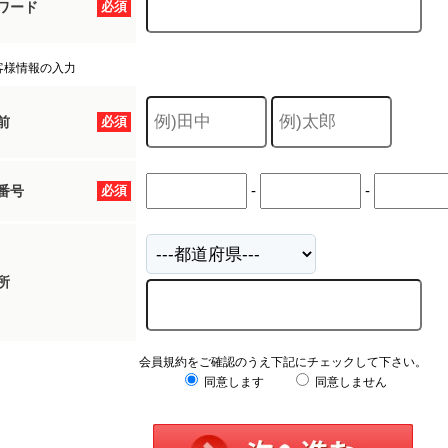
ワード
必須
客様情報の入力
前
必須
-
-
番号
必須
所
会員規約をご確認のうえ下記にチェックして下さい。
同意します
同意しません