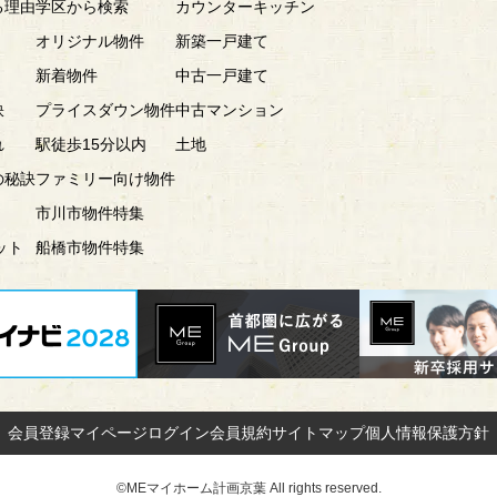
る理由
学区から検索
カウンターキッチン
オリジナル物件
新築一戸建て
新着物件
中古一戸建て
訣
プライスダウン物件
中古マンション
れ
駅徒歩15分以内
土地
の秘訣
ファミリー向け物件
市川市物件特集
ット
船橋市物件特集
会員登録
マイページ
ログイン
会員規約
サイトマップ
個人情報保護方針
©MEマイホーム計画京葉 All rights reserved.