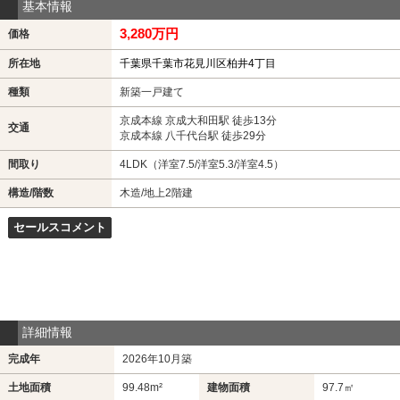
基本情報
3,280万円
価格
所在地
千葉県千葉市花見川区柏井4丁目
種類
新築一戸建て
京成本線 京成大和田駅 徒歩13分
交通
京成本線 八千代台駅 徒歩29分
間取り
4LDK（洋室7.5/洋室5.3/洋室4.5）
構造/階数
木造/地上2階建
セールスコメント
詳細情報
完成年
2026年10月築
土地面積
99.48m²
建物面積
97.7㎡