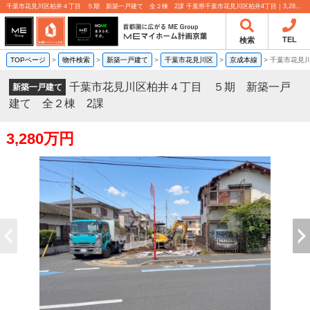
千葉市花見川区柏井４丁目 ５期 新築一戸建て 全２棟 2課 千葉県千葉市花見川区柏井4丁目｜3,280万円の新築一戸建て｜分譲住宅や新築物件｜MEマイホーム計画京葉株式会社
TEL
検索
TOPページ
>
物件検索
>
新築一戸建て
>
千葉市花見川区
>
京成本線
>
千葉市花見
千葉市花見川区柏井４丁目 ５期 新築一戸
新築一戸建て
建て 全２棟 2課
3,280万円