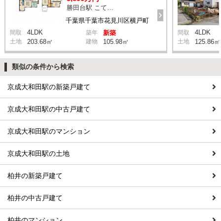
勝田台駅 こてはし第五 バス22分 停歩7分
千葉県千葉市花見川区横戸町
4LDK
4LDK
間取
築年
新築
間取
土地
203.68㎡
建物
105.98㎡
土地
125.86㎡
類似の条件から検索
京成大和田駅の新築戸建て
京成大和田駅の中古戸建て
京成大和田駅のマンション
京成大和田駅の土地
柏井の新築戸建て
柏井の中古戸建て
柏井のマンション