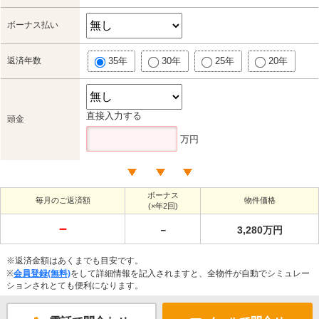
ボーナス払い
返済年数
35年
30年
25年
20年
直接入力する
頭金
万円
ボーナス
毎月のご返済額
物件価格
(×年2回)
－
－
3,280万円
※返済金額はあくまでも目安です。
※
会員登録(無料)
をして詳細情報を記入されますと、全物件が自動でシミュレー
ションされとても便利になります。