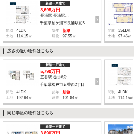
新築一戸建て
3,698万円
長浦駅 長浦駅前５丁目 バス4分 停歩6分
千葉県袖ケ浦市長浦駅前5丁目
4LDK
3SLDK
間取
築年
新築
間取
土地
114.15㎡
建物
97.55㎡
土地
97.46㎡
広さの近い物件はこちら
新築一戸建て
5,790万円
五香駅 徒歩8分
千葉県松戸市五香西2丁目
4LDK
4LDK
間取
築年
新築
間取
土地
192.64㎡
建物
101.84㎡
土地
114.15㎡
同じ学区の物件はこちら
新築一戸建て
3,890万円