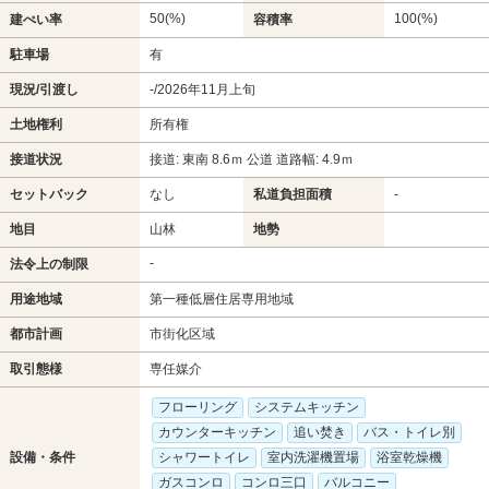
50(%)
100(%)
建ぺい率
容積率
駐車場
有
現況/引渡し
-/2026年11月上旬
土地権利
所有権
接道状況
接道: 東南 8.6ｍ 公道 道路幅: 4.9ｍ
セットバック
なし
私道負担面積
-
地目
山林
地勢
-
法令上の制限
用途地域
第一種低層住居専用地域
都市計画
市街化区域
取引態様
専任媒介
フローリング
システムキッチン
カウンターキッチン
追い焚き
バス・トイレ別
設備・条件
シャワートイレ
室内洗濯機置場
浴室乾燥機
ガスコンロ
コンロ三口
バルコニー