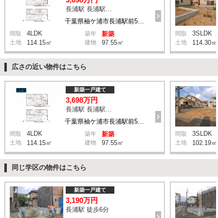
長浦駅 長浦駅前５丁目 バス4分 停歩6分
千葉県袖ケ浦市長浦駅前5丁目
4LDK
3SLDK
間取
築年
新築
間取
土地
114.15㎡
建物
97.55㎡
土地
114.30㎡
広さの近い物件はこちら
新築一戸建て
3,698万円
長浦駅 長浦駅前５丁目 バス4分 停歩6分
千葉県袖ケ浦市長浦駅前5丁目
4LDK
3SLDK
間取
築年
新築
間取
土地
114.15㎡
建物
97.55㎡
土地
102.19㎡
同じ学区の物件はこちら
新築一戸建て
3,190万円
長浦駅 徒歩6分