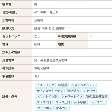
駐車場
有
現況/引渡し
-/2026年10月上旬
土地権利
所有権
接道状況
接道: 南西 公道 道路幅: 6ｍ
セットバック
なし
私道負担面積
-
地目
山林
地勢
-
法令上の制限
用途地域
第一種低層住居専用地域
都市計画
市街化区域
取引態様
仲介
フローリング
給湯器
システムキッチン
カウンターキッチン
追い焚き
シャワー
設備・条件
バス・トイレ別
シャワートイレ
室内洗濯機置場
コンロ二口
コンロ三口
床下収納
バルコニー
TVドアホン
都市ガス