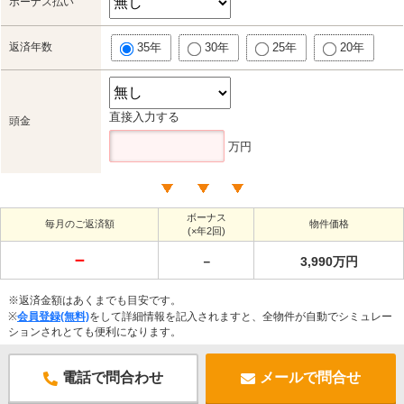
ボーナス払い
返済年数
35年
30年
25年
20年
直接入力する
頭金
万円
ボーナス
毎月のご返済額
物件価格
(×年2回)
－
－
3,990万円
※返済金額はあくまでも目安です。
※
会員登録(無料)
をして詳細情報を記入されますと、全物件が自動でシミュレー
ションされとても便利になります。
電話で問合わせ
メールで問合せ