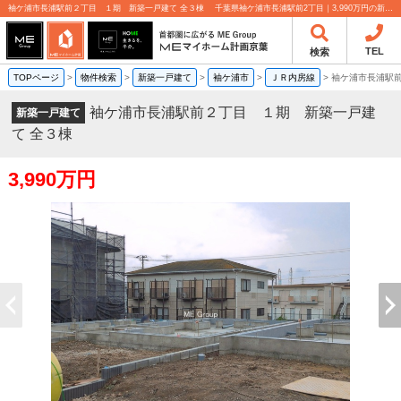
袖ケ浦市長浦駅前２丁目 １期 新築一戸建て 全３棟 千葉県袖ケ浦市長浦駅前2丁目｜3,990万円の新築一戸建て｜分譲住宅や新築物件｜MEマイホーム計画京葉株式会社
TEL
検索
TOPページ
>
物件検索
>
新築一戸建て
>
袖ケ浦市
>
ＪＲ内房線
>
袖ケ浦市長浦駅
袖ケ浦市長浦駅前２丁目 １期 新築一戸建
新築一戸建て
て 全３棟
3,990万円