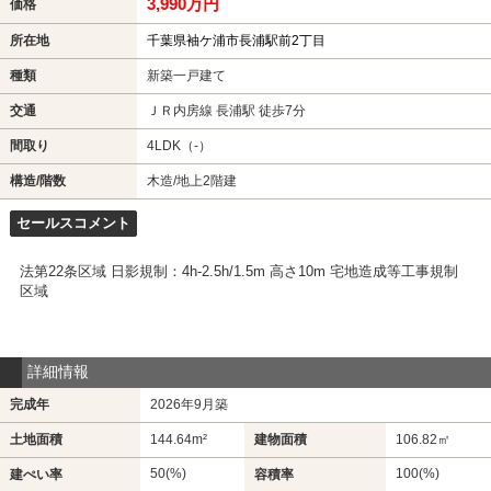
3,990万円
価格
所在地
千葉県袖ケ浦市長浦駅前2丁目
種類
新築一戸建て
交通
ＪＲ内房線 長浦駅 徒歩7分
間取り
4LDK（-）
構造/階数
木造/地上2階建
セールスコメント
法第22条区域 日影規制：4h-2.5h/1.5m 高さ10m 宅地造成等工事規制
区域
詳細情報
完成年
2026年9月築
土地面積
144.64m²
建物面積
106.82㎡
50(%)
100(%)
建ぺい率
容積率