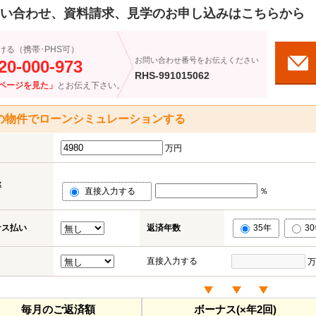
い合わせ、資料請求、見学のお申し込みはこちらから
ける（携帯･PHS可）
お問い合わせ番号をお伝えください
20-000-973
RHS-991015062
ページを見た」
とお伝え下さい。
の物件でローンシミュレーションする
万円
率
直接入力する
％
ナス払い
返済年数
35年
3
直接入力する
万
毎月のご返済額
ボーナス(×年2回)