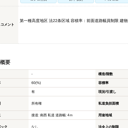
第一種高度地区 法22条区域 容積率：前面道路幅員制限 建
スコメント
概要
-
構造/階数
率
60(%)
容積率
有
現況/引渡し
利
所有権
私道負担面積
況
接道: 南西 私道 道路幅: 4ｍ
用途地域
バック
なし
法令上の制限