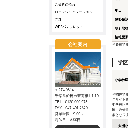
ご契約の流れ
地目
ローンシミュレーション
売却
建築確
WEBパンフレット
取引態
情報更
会社案内
※各種情
学区
小学校
〒274-0814
※物件情
千葉県船橋市新高根1-1-10
当サイト
TEL : 0120-000-973
中学校区
FAX : 047-401-2620
国土数値
営業時間 : 9:00～
象となり
定休日 : 水曜日
大洲