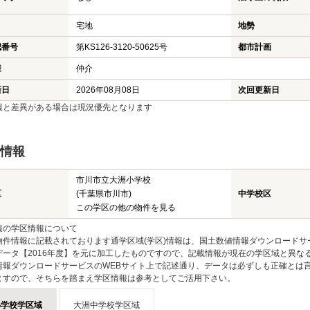
宅地
地勢
認番号
第KS126-3120-50625号
都市計画
様
仲介
新日
2026年08月08日
次回更新日
報と差異がある場合は現況優先となります
情報
市川市立大洲小学校
区
(千葉県市川市)
中学校区
この学区の他の物件を見る
報の学区情報について
物件情報に記載されております通学区域(学区)情報は、国土数値情報ダウンロードサ
データ【2016年度】を元に加工したものですので、記載情報が現在の学区域と異な
情報ダウンロードサービスのWEBサイト上で記述通り、データは必ずしも正確とは言
ますので、そちらを踏まえ学区情報は参考としてご活用下さい。
小学校学区域
大洲中学校学区域