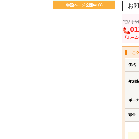
お問
電話をか
01
「ホーム
こ
価格
年利
ボー
頭金