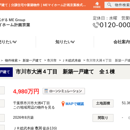
物件検索
市川市大洲４丁目 新築一戸建て 全１棟 千葉県市川市大洲4丁目｜4,980万円の新築一戸建て｜分譲住宅や新築物件｜MEマイホーム計画京葉株式会社
定休日：水曜 営業時
0120-00
売りたい
知りたい
会社案内
>
>
>
>
物件検索
>
新築一戸建て
市川市
ＪＲ総武本線
市川市大洲４丁目 新築一戸
市川市大洲４丁目 新築一戸建て 全１棟
戸建て
4,980万円
千葉県市川市大洲4丁目
51.3
土地面積
MAPで確認
この地域周辺の物件を見る
2026年8月築
- （
間取り
ＪＲ総武本線
市川
徒歩13分