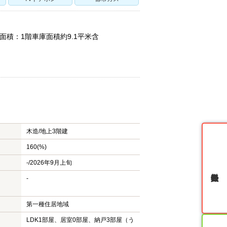
物面積：1階車庫面積約9.1平米含
木造/
地上3階建
160(%)
-/2026年9月上旬
無料会員登録
-
第一種住居地域
LDK1部屋、居室0部屋、納戸3部屋（う