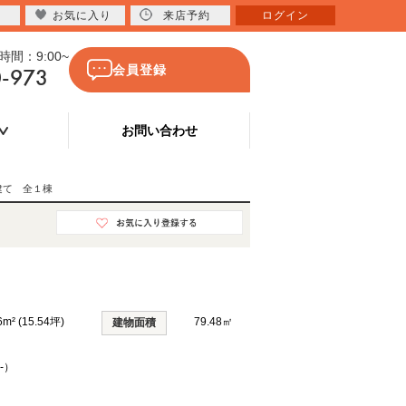
お気に入り
来店予約
ログイン
間：9:00~
0-973
会員登録
お問い合わせ
建て 全１棟
6m² (15.54坪)
79.48㎡
建物面積
-）