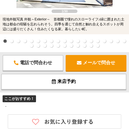
1/30
現地外観写真 外観～Exterior～ 首都圏で憧れのスローライフ♪緑に囲まれた土
地は都会の喧騒を忘れられそう。四季を通じて自然と触れ合えるスポットが周
辺には盛りだくさん！住みたくなる家。暮らしたい町。
電話で問合わせ
メールで問合せ
来店予約
ここがおすすめ！
-