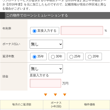
ウンロードサービスが提供する小学校区データ【2016年度】及び中学校区デー
タ【2016年度】を元に加工したものですので、記載情報が現在の学区域と異な
る場合がございます。
この物件でローンシミュレーションする
年利率
直接入力する
％
ボーナス払い
返済年数
35年
30年
25年
20年
直接入力する
頭金
万円
ボーナス
毎月のご返済額
物件価格
(×年2回)