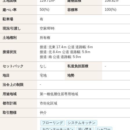
土地面積
129.71m²
建物面積
106.82㎡
50(%)
100(%)
建ぺい率
容積率
駐車場
有
現況/引渡し
空家/即時
土地権利
所有権
接道: 北東 17.4ｍ 公道 道路幅: 6ｍ
接道状況
接道: 北 8.4ｍ 公道 道路幅: 5.9ｍ
接道: 南 公道 道路幅: 5.9ｍ
セットバック
なし
私道負担面積
-
地目
宅地
地勢
-
法令上の制限
用途地域
第一種低層住居専用地域
都市計画
市街化区域
取引態様
仲介
フローリング
システムキッチン
カウンターキッチン
追い焚き
シャワー