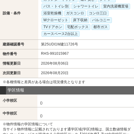
バス・トイレ別
シャワートイレ
室内洗濯機置場
設備・条件
浴室乾燥機
ガスコンロ
コンロ三口
Wクローゼット
床下収納
バルコニー
TVドアホン
宅配ボックス
都市ガス
カースペース2台以上
建築確認番号
第25UDI1W建11726号
RHS-991015967
物件番号
情報更新日
2026年08月06日
次回更新日
2026年08月20日
※各種情報と差異がある場合は現況優先となります
学区情報
小学校区
()
中学校区
()
※物件情報の学区情報について
当サイト物件情報に記載されております通学区域(学区)情報は、国土数値情報ダ