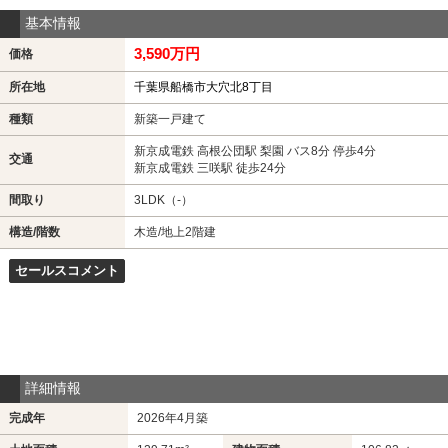
基本情報
3,590万円
価格
所在地
千葉県船橋市大穴北8丁目
種類
新築一戸建て
新京成電鉄 高根公団駅 梨園 バス8分 停歩4分
交通
新京成電鉄 三咲駅 徒歩24分
間取り
3LDK（-）
構造/階数
木造/地上2階建
セールスコメント
詳細情報
完成年
2026年4月築