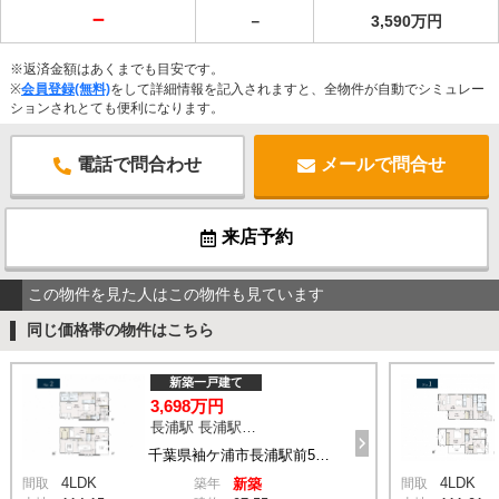
－
－
3,590万円
※返済金額はあくまでも目安です。
※
会員登録(無料)
をして詳細情報を記入されますと、全物件が自動でシミュレー
ションされとても便利になります。
電話で問合わせ
メールで問合せ
来店予約
この物件を見た人はこの物件も見ています
同じ価格帯の物件はこちら
新築一戸建て
3,698万円
長浦駅 長浦駅前５丁目 バス4分 停歩6分
千葉県袖ケ浦市長浦駅前5丁目
4LDK
4LDK
間取
築年
新築
間取