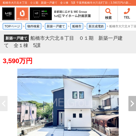
船橋市大穴北８丁目 ０１期 新築一戸建て 全１棟 5課 千葉県船橋市大穴北8丁目｜3,590万円の新築一戸建て｜分譲住宅や新築物件｜MEマイホーム計画京葉株式会社
TEL
検索
TOPページ
>
物件検索
>
新築一戸建て
>
船橋市
>
新京成電鉄
>
船橋市大穴北８丁
船橋市大穴北８丁目 ０１期 新築一戸建
新築一戸建て
て 全１棟 5課
3,590万円