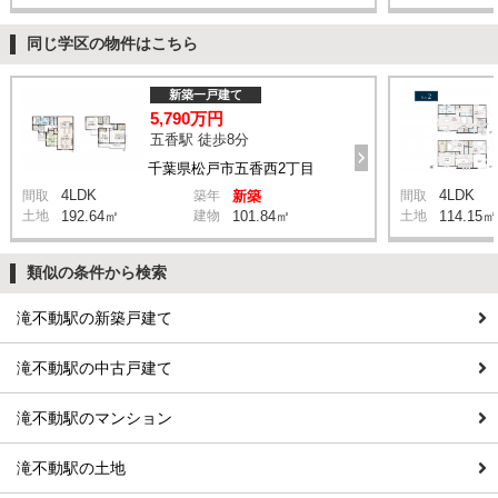
同じ学区の物件はこちら
新築一戸建て
5,790万円
五香駅 徒歩8分
千葉県松戸市五香西2丁目
4LDK
4LDK
間取
築年
新築
間取
土地
192.64㎡
建物
101.84㎡
土地
114.15㎡
類似の条件から検索
滝不動駅の新築戸建て
滝不動駅の中古戸建て
滝不動駅のマンション
滝不動駅の土地