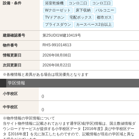
設備・条件
浴室乾燥機
コンロ二口
コンロ三口
Wクローゼット
床下収納
バルコニー
TVドアホン
宅配ボックス
都市ガス
プライスダウン
カースペース2台以上
建築確認番号
第25UDI1W建10419号
RHS-991014613
物件番号
情報更新日
2026年08月08日
次回更新日
2026年08月22日
※各種情報と差異がある場合は現況優先となります
学区情報
小学校区
()
中学校区
()
※物件情報の学区情報について
当サイト物件情報に記載されております通学区域(学区)情報は、国土数値情報ダ
ウンロードサービスが提供する小学校区データ【2016年度】及び中学校区デー
タ【2016年度】を元に加工したものですので、記載情報が現在の学区域と異な