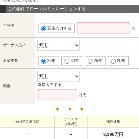
る場合がございます。
この物件でローンシミュレーションする
年利率
直接入力する
％
ボーナス払い
返済年数
35年
30年
25年
20年
直接入力する
頭金
万円
ボーナス
毎月のご返済額
物件価格
(×年2回)
－
－
3,390万円