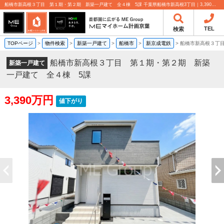
船橋市新高根３丁目 第１期・第２期 新築一戸建て 全４棟 5課 千葉県船橋市新高根3丁目｜3,390万円の新築一戸建て｜分譲住宅や新築物件｜MEマイホーム計画京葉株式会社
TEL
検索
TOPページ
>
物件検索
>
新築一戸建て
>
船橋市
>
新京成電鉄
>
船橋市新高根３丁
船橋市新高根３丁目 第１期・第２期 新築
新築一戸建て
一戸建て 全４棟 5課
3,390万円
値下がり