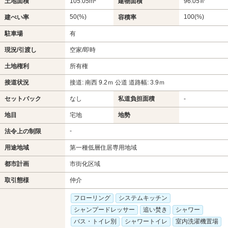
土地面積
105.05m²
建物面積
96.05㎡
50(%)
100(%)
建ぺい率
容積率
駐車場
有
現況/引渡し
空家/即時
土地権利
所有権
接道状況
接道: 南西 9.2ｍ 公道 道路幅: 3.9ｍ
セットバック
なし
私道負担面積
-
地目
宅地
地勢
-
法令上の制限
用途地域
第一種低層住居専用地域
都市計画
市街化区域
取引態様
仲介
フローリング
システムキッチン
シャンプードレッサー
追い焚き
シャワー
バス・トイレ別
シャワートイレ
室内洗濯機置場