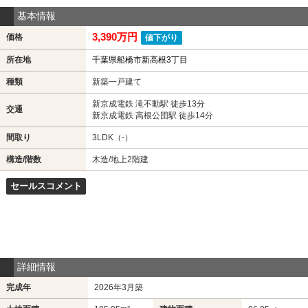
基本情報
3,390万円
価格
値下がり
所在地
千葉県船橋市新高根3丁目
種類
新築一戸建て
新京成電鉄 滝不動駅 徒歩13分
交通
新京成電鉄 高根公団駅 徒歩14分
間取り
3LDK（-）
構造/階数
木造/地上2階建
セールスコメント
詳細情報
完成年
2026年3月築