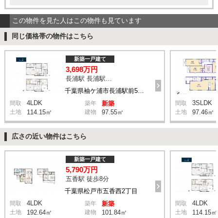
この物件を見た人はこの物件も見ています
同じ価格帯の物件はこちら
新築一戸建て
3,698万円
長浦駅 長浦駅前５丁目 バス4分 停歩6分
千葉県袖ケ浦市長浦駅前5丁目
4LDK
3SLDK
間取
築年
新築
間取
土地
114.15㎡
建物
97.55㎡
土地
97.46㎡
広さの近い物件はこちら
新築一戸建て
5,790万円
五香駅 徒歩8分
千葉県松戸市五香西2丁目
4LDK
4LDK
間取
築年
新築
間取
土地
192.64㎡
建物
101.84㎡
土地
114.15㎡