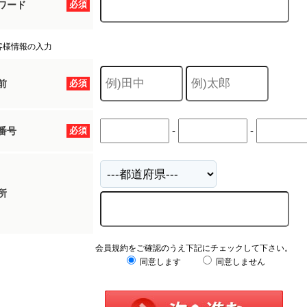
ワード
必須
客様情報の入力
前
必須
-
-
番号
必須
所
会員規約をご確認のうえ下記にチェックして下さい。
同意します
同意しません