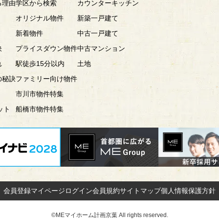
る理由
学区から検索
カウンターキッチン
オリジナル物件
新築一戸建て
新着物件
中古一戸建て
訣
プライスダウン物件
中古マンション
れ
駅徒歩15分以内
土地
の秘訣
ファミリー向け物件
市川市物件特集
ット
船橋市物件特集
会員登録
マイページ
ログイン
会員規約
サイトマップ
個人情報保護方針
©MEマイホーム計画京葉 All rights reserved.