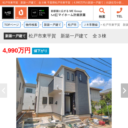
松戸市東平賀 新築一戸建て 全３棟 千葉県松戸市東平賀 ｜4,990万円の新築一戸建て｜分譲住宅や新築物件｜MEマイホーム計画京葉株式会社
TEL
検索
TOPページ
>
物件検索
>
新築一戸建て
>
松戸市
>
ＪＲ常磐線
>
松戸市東平賀 新
松戸市東平賀 新築一戸建て 全３棟
新築一戸建て
4,990万円
値下がり