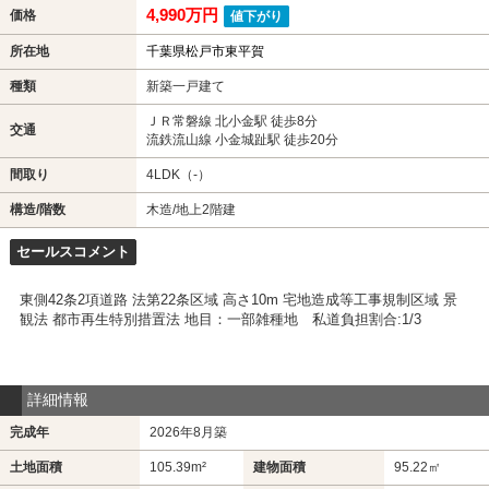
4,990万円
価格
値下がり
所在地
千葉県松戸市東平賀
種類
新築一戸建て
ＪＲ常磐線 北小金駅 徒歩8分
交通
流鉄流山線 小金城趾駅 徒歩20分
間取り
4LDK（-）
構造/階数
木造/地上2階建
セールスコメント
東側42条2項道路 法第22条区域 高さ10m 宅地造成等工事規制区域 景
観法 都市再生特別措置法 地目：一部雑種地 私道負担割合:1/3
詳細情報
完成年
2026年8月築
土地面積
105.39m²
建物面積
95.22㎡