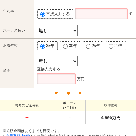
年利率
直接入力する
％
ボーナス払い
返済年数
35年
30年
25年
20年
直接入力する
頭金
万円
ボーナス
毎月のご返済額
物件価格
(×年2回)
－
－
4,990万円
※返済金額はあくまでも目安です。