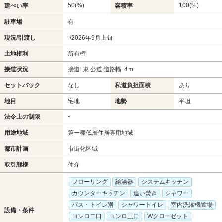
50(%)
100(%)
建ぺい率
容積率
駐車場
有
現況/引渡し
-/2026年9月上旬
土地権利
所有権
接道状況
接道: 東 公道 道路幅: 4ｍ
セットバック
なし
私道負担面積
あり
地目
宅地
地勢
平坦
-
法令上の制限
用途地域
第一種低層住居専用地域
都市計画
市街化区域
取引態様
仲介
フローリング
給湯器
システムキッチン
カウンターキッチン
追い焚き
シャワー
バス・トイレ別
シャワートイレ
室内洗濯機置場
設備・条件
コンロ二口
コンロ三口
Wクローゼット