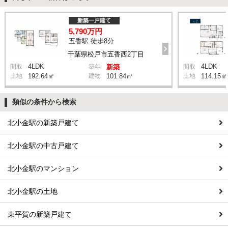
新築一戸建て
5,790万円
五香駅 徒歩8分
千葉県松戸市五香西2丁目
4LDK
4LDK
間取
築年
新築
間取
土地
192.64㎡
建物
101.84㎡
土地
114.15㎡
類似の条件から検索
北小金駅の新築戸建て
北小金駅の中古戸建て
北小金駅のマンション
北小金駅の土地
東平賀の新築戸建て