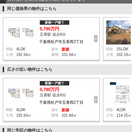
同じ価格帯の物件はこちら
新築一戸建て
5,790万円
五香駅 徒歩8分
千葉県松戸市五香西2丁目
4LDK
3SLDK
間取
築年
新築
間取
土地
192.64㎡
建物
101.84㎡
土地
102.19㎡
広さの近い物件はこちら
新築一戸建て
5,790万円
五香駅 徒歩8分
千葉県松戸市五香西2丁目
4LDK
4LDK
間取
築年
新築
間取
土地
192.64㎡
建物
101.84㎡
土地
114.15㎡
同じ学区の物件はこちら