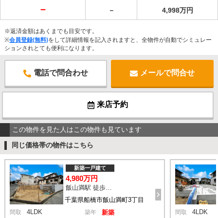
－
－
4,998万円
※返済金額はあくまでも目安です。
※
会員登録(無料)
をして詳細情報を記入されますと、全物件が自動でシミュレー
ションされとても便利になります。
電話で問合わせ
メールで問合せ
来店予約
この物件を見た人はこの物件も見ています
同じ価格帯の物件はこちら
新築一戸建て
4,980万円
飯山満駅 徒歩14分
千葉県船橋市飯山満町3丁目
4LDK
4LDK
間取
築年
新築
間取