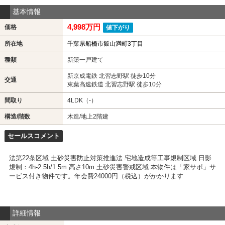
基本情報
4,998万円
価格
値下がり
所在地
千葉県船橋市飯山満町3丁目
種類
新築一戸建て
新京成電鉄 北習志野駅 徒歩10分
交通
東葉高速鉄道 北習志野駅 徒歩10分
間取り
4LDK（-）
構造/階数
木造/地上2階建
セールスコメント
法第22条区域 土砂災害防止対策推進法 宅地造成等工事規制区域 日影
規制：4h-2.5h/1.5m 高さ10m 土砂災害警戒区域 本物件は「家サポ」サ
ービス付き物件です。年会費24000円（税込）がかかります
詳細情報