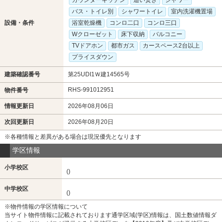
カウンターキッチン
追い焚き
シャワー
バス・トイレ別
シャワートイレ
室内洗濯機置場
設備・条件
浴室乾燥機
コンロ二口
コンロ三口
Wクローゼット
床下収納
バルコニー
TVドアホン
都市ガス
カースペース2台以上
プライスダウン
建築確認番号
第25UDI1Ｗ建14565号
RHS-991012951
物件番号
情報更新日
2026年08月06日
次回更新日
2026年08月20日
※各種情報と差異がある場合は現況優先となります
学区情報
小学校区
()
中学校区
()
※物件情報の学区情報について
当サイト物件情報に記載されております通学区域(学区)情報は、国土数値情報ダ