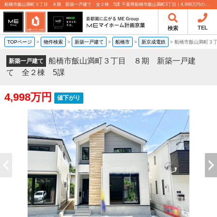
船橋市飯山満町３丁目 ８期 新築一戸建て 全２棟 5課 千葉県船橋市飯山満町3丁目｜4,998万円の新築一戸建て｜分譲住宅や新築物件｜MEマイホーム計画京葉株式会社
TEL
検索
TOPページ
>
物件検索
>
新築一戸建て
>
船橋市
>
新京成電鉄
>
船橋市飯山満町３
船橋市飯山満町３丁目 ８期 新築一戸建
新築一戸建て
て 全２棟 5課
4,998万円
値下がり