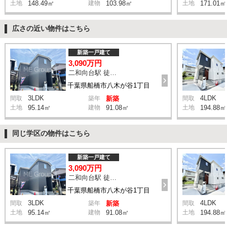
土地
148.49㎡
建物
103.98㎡
土地
171.01㎡
広さの近い物件はこちら
新築一戸建て
3,090万円
二和向台駅 徒歩17分
千葉県船橋市八木が谷1丁目
3LDK
4LDK
間取
築年
新築
間取
土地
95.14㎡
建物
91.08㎡
土地
194.88㎡
同じ学区の物件はこちら
新築一戸建て
3,090万円
二和向台駅 徒歩17分
千葉県船橋市八木が谷1丁目
3LDK
4LDK
間取
築年
新築
間取
土地
95.14㎡
建物
91.08㎡
土地
194.88㎡