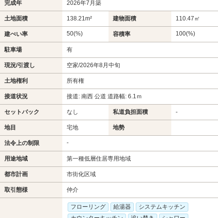
完成年
2026年7月築
土地面積
138.21m²
建物面積
110.47㎡
50(%)
100(%)
建ぺい率
容積率
駐車場
有
現況/引渡し
空家/2026年8月中旬
土地権利
所有権
接道状況
接道: 南西 公道 道路幅: 6.1ｍ
セットバック
なし
私道負担面積
-
地目
宅地
地勢
-
法令上の制限
用途地域
第一種低層住居専用地域
都市計画
市街化区域
取引態様
仲介
フローリング
給湯器
システムキッチン