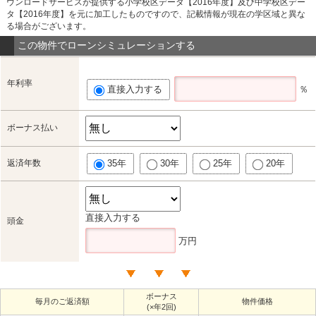
ウンロードサービスが提供する小学校区データ【2016年度】及び中学校区デー
タ【2016年度】を元に加工したものですので、記載情報が現在の学区域と異な
る場合がございます。
この物件でローンシミュレーションする
年利率
直接入力する
％
ボーナス払い
返済年数
35年
30年
25年
20年
直接入力する
頭金
万円
ボーナス
毎月のご返済額
物件価格
(×年2回)