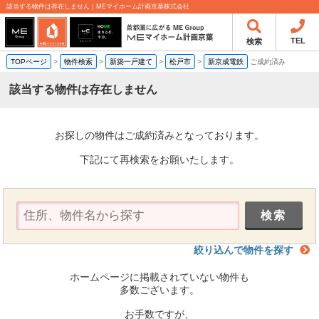
該当する物件は存在しません｜MEマイホーム計画京葉株式会社
TEL
検索
TOPページ
>
物件検索
>
新築一戸建て
>
松戸市
>
新京成電鉄
ご成約済み
該当する物件は存在しません
お探しの物件はご成約済みとなっております。
下記にて再検索をお願いたします。
絞り込んで物件を探す
ホームページに掲載されていない物件も
多数ございます。
お手数ですが、